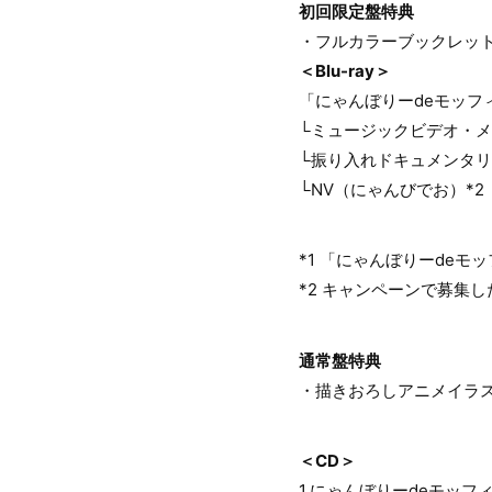
初回限定盤特典
・フルカラーブックレット
＜Blu-ray＞
「にゃんぼりーdeモッフィ
└ミュージックビデオ・
└振り入れドキュメンタリー
└NV（にゃんびでお）*2
*1 「にゃんぼりーdeモ
*2 キャンペーンで募集
通常盤特典
・描きおろしアニメイラ
＜CD＞
1.にゃんぼりーdeモッフィ