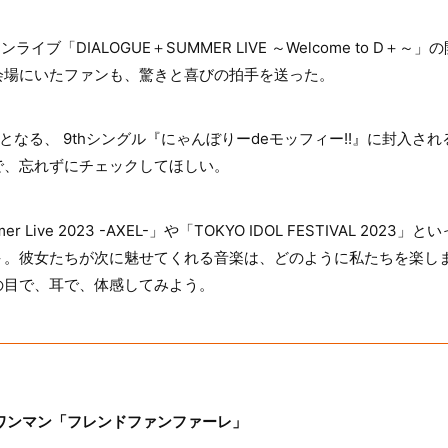
ライブ「DIALOGUE＋SUMMER LIVE ～Welcome to D＋
会場にいたファンも、驚きと喜びの拍手を送った。
となる、 9thシングル『にゃんぼりーdeモッフィー!!』に封入さ
で、忘れずにチェックしてほしい。
er Live 2023 -AXEL-」や「TOKYO IDOL FESTIVAL 2
UE＋。彼女たちが次に魅せてくれる音楽は、どのように私たちを楽
の目で、耳で、体感してみよう。
披露ワンマン「フレンドファンファーレ」