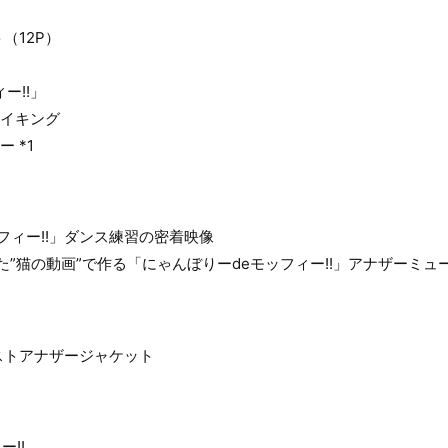
（12P）
ー!!」
メイキング
 *1
ッフィー!!」ダンス練習の密着映像
した”猫の動画”で作る「にゃんぼりーdeモッフィー!!」アナザーミ
ストアナザージャケット
ー!!