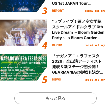
US 1st JAPAN Tour
Final「NICE to meet YOU
2026.08.03
REPORT
!!」Dear 横浜BUNTAI”をレポ
ート!!
“ラブライブ！蓮ノ空女学院
スクールアイドルクラブ 6th
Live Dream ～Bloom Garden
Party～ ＜Bloom Garden
Party Stage／埼玉公演＞”
2026.08.07
REPORT
Day.1レポート！
「ナガノアニエラフェスタ
2026」全出演アーティスト
発表＆新ステージ初公開！
GEARMANIAの参戦も決定
し、初となる第3ステージの
2026.08.07
NEWS
全貌が明らかに！
もっと見る