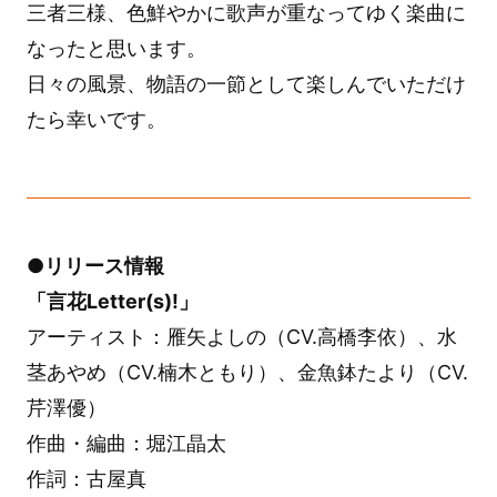
三者三様、色鮮やかに歌声が重なってゆく楽曲に
なったと思います。
日々の風景、物語の一節として楽しんでいただけ
たら幸いです。
●リリース情報
「言花Letter(s)!」
アーティスト：雁矢よしの（CV.高橋李依）、水
茎あやめ（CV.楠木ともり）、金魚鉢たより（CV.
芹澤優）
作曲・編曲：堀江晶太
作詞：古屋真