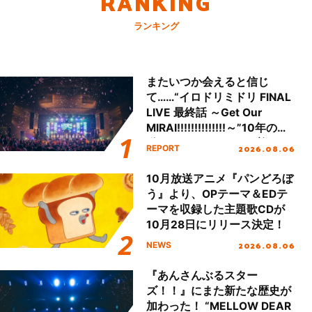
RANKING
ランキング
またいつか会えると信じ
て……“イロドリミドリ FINAL
LIVE 最終話 ～Get Our
MIRAI!!!!!!!!!!!!!!～”10年の活
動を経てファイナルを迎える
2026.08.06
REPORT
本公演をレポート
10月放送アニメ『パンどろぼ
う』より、OPテーマ＆EDテ
ーマを収録した主題歌CDが
10月28日にリリース決定！
2026.08.06
NEWS
『あんさんぶるスター
ズ！！』にまた新たな歴史が
加わった！ “MELLOW DEAR