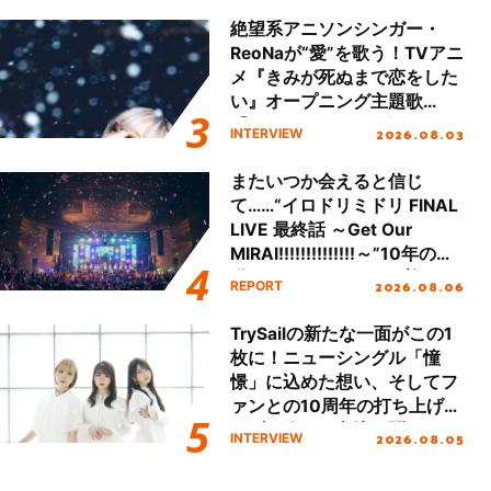
絶望系アニソンシンガー・
ReoNaが“愛”を歌う！TVアニ
メ『きみが死ぬまで恋をした
い』オープニング主題歌
「Amore」インタビュー
2026.08.03
INTERVIEW
またいつか会えると信じ
て……“イロドリミドリ FINAL
LIVE 最終話 ～Get Our
MIRAI!!!!!!!!!!!!!!～”10年の活
動を経てファイナルを迎える
2026.08.06
REPORT
本公演をレポート
TrySailの新たな一面がこの1
枚に！ニューシングル「憧
憬」に込めた想い、そしてフ
ァンとの10周年の打ち上げラ
イブを終えた心境を聞いた。
2026.08.05
INTERVIEW