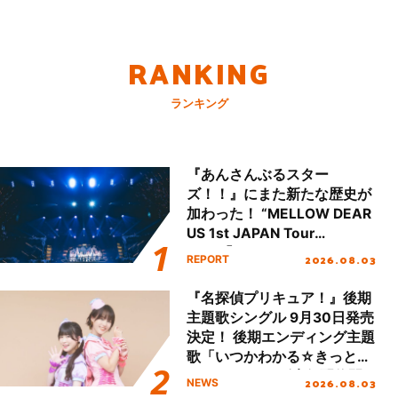
RANKING
ランキング
『あんさんぶるスター
ズ！！』にまた新たな歴史が
加わった！ “MELLOW DEAR
US 1st JAPAN Tour
Final「NICE to meet YOU
2026.08.03
REPORT
!!」Dear 横浜BUNTAI”をレポ
ート!!
『名探偵プリキュア！』後期
主題歌シングル 9月30日発売
決定！ 後期エンディング主題
歌「いつかわかる☆きっとあ
える」TVサイズ先行配信開
2026.08.03
NEWS
始！