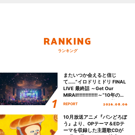
RANKING
ランキング
またいつか会えると信じ
て……“イロドリミドリ FINAL
LIVE 最終話 ～Get Our
MIRAI!!!!!!!!!!!!!!～”10年の活
動を経てファイナルを迎える
2026.08.06
REPORT
本公演をレポート
10月放送アニメ『パンどろぼ
う』より、OPテーマ＆EDテ
ーマを収録した主題歌CDが