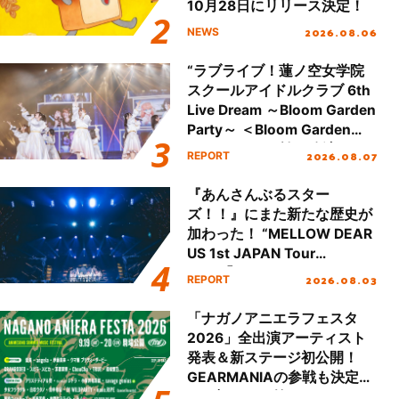
10月28日にリリース決定！
2026.08.06
NEWS
“ラブライブ！蓮ノ空女学院
スクールアイドルクラブ 6th
Live Dream ～Bloom Garden
Party～ ＜Bloom Garden
Party Stage／埼玉公演＞”
2026.08.07
REPORT
Day.1レポート！
『あんさんぶるスター
ズ！！』にまた新たな歴史が
加わった！ “MELLOW DEAR
US 1st JAPAN Tour
Final「NICE to meet YOU
2026.08.03
REPORT
!!」Dear 横浜BUNTAI”をレポ
ート!!
「ナガノアニエラフェスタ
2026」全出演アーティスト
発表＆新ステージ初公開！
GEARMANIAの参戦も決定
し、初となる第3ステージの