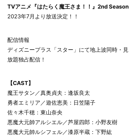
TVアニメ『はたらく魔王さま！！』2nd Season
2023年7月より放送決定！！
配信情報
ディズニープラス「スター」にて地上波同時・見
放題独占配信！
【CAST】
魔王サタン／真奥貞夫：逢坂良太
勇者エミリア／遊佐恵美：日笠陽子
佐々木千穂：東山奈央
悪魔大元帥アルシエル／芦屋四郎：小野友樹
悪魔大元帥ルシフェル／漆原半蔵：下野紘