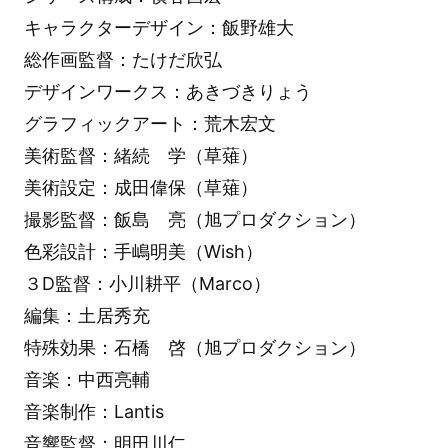
キャラクターデザイン：飯野雄大
総作画監督：たけだ欣弘
デザインワークス：あきづきりょう
グラフィックアート：荒木宏文
美術監督：緒続 学（草薙）
美術設定：成田偉保（草薙）
撮影監督：飯島 亮（旭プロダクション）
色彩設計：手嶋明美（Wish）
３D監督：小川耕平（Marco）
編集：土居秀充
特殊効果：石橋 啓（旭プロダクション）
音楽：中西亮輔
音楽制作：Lantis
音響監督：明田川仁