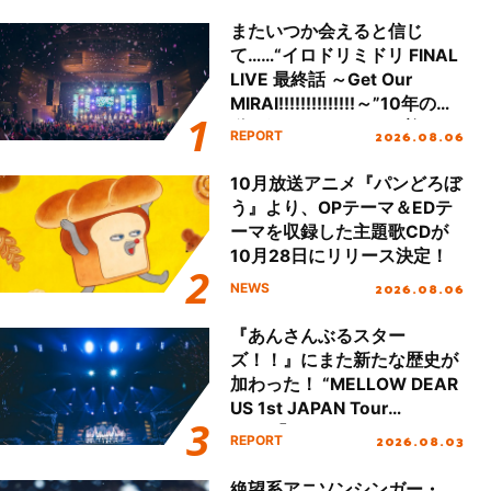
またいつか会えると信じ
て……“イロドリミドリ FINAL
LIVE 最終話 ～Get Our
MIRAI!!!!!!!!!!!!!!～”10年の活
動を経てファイナルを迎える
2026.08.06
REPORT
本公演をレポート
10月放送アニメ『パンどろぼ
う』より、OPテーマ＆EDテ
ーマを収録した主題歌CDが
10月28日にリリース決定！
2026.08.06
NEWS
『あんさんぶるスター
ズ！！』にまた新たな歴史が
加わった！ “MELLOW DEAR
US 1st JAPAN Tour
Final「NICE to meet YOU
2026.08.03
REPORT
!!」Dear 横浜BUNTAI”をレポ
ート!!
絶望系アニソンシンガー・