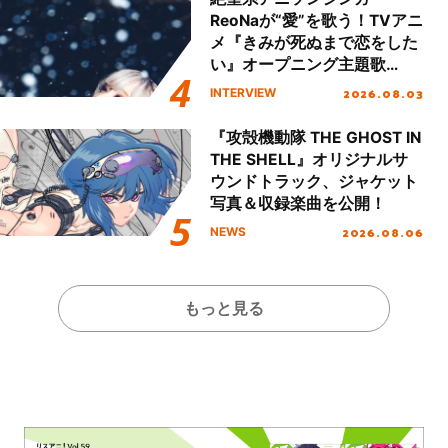
ReoNaが“愛”を歌う！TVアニ
メ『きみが死ぬまで恋をした
い』オープニング主題歌
「Amore」インタビュー
2026.08.03
INTERVIEW
『攻殻機動隊 THE GHOST IN
THE SHELL』オリジナルサ
ウンドトラック、ジャケット
写真＆収録楽曲を公開！
2026.08.06
NEWS
もっと見る