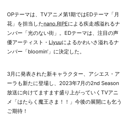
OPテーマは、TVアニメ第1期ではEDテーマ「月
花」を担当した
nano.RIPE
による疾走感溢れるナ
ンバー「光のない街」。EDテーマは、注目の声
優アーティスト・
Liyuu
によるかわいさ溢れるナ
ンバー「bloomin’」に決定した。
3月に発表された新キャラクター、アシエス・ア
ーラも新たに登場し、2023年7月の2nd Season
放送に向けてますます盛り上がっていくTVアニ
メ「はたらく魔王さま！！」今後の展開にも乞う
ご期待！