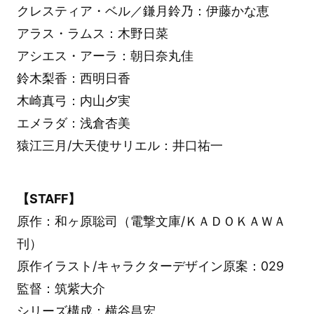
クレスティア・ベル／鎌月鈴乃：伊藤かな恵
アラス・ラムス：木野日菜
アシエス・アーラ：朝日奈丸佳
鈴木梨香：西明日香
木崎真弓：内山夕実
エメラダ：浅倉杏美
猿江三月/大天使サリエル：井口祐一
【STAFF】
原作：和ヶ原聡司（電撃文庫/ＫＡＤＯＫＡＷＡ
刊）
原作イラスト/キャラクターデザイン原案：029
監督：筑紫大介
シリーズ構成：横谷昌宏