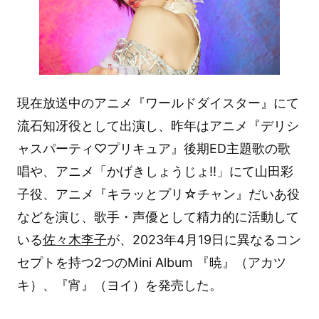
現在放送中のアニメ『ワールドダイスター』にて
流石知冴役として出演し、昨年はアニメ『デリシ
ャスパーティ♡プリキュア』後期ED主題歌の歌
唱や、アニメ「かげきしょうじょ!!」にて山田彩
子役、アニメ『キラッとプリ☆チャン』だいあ役
などを演じ、歌手・声優として精力的に活動して
いる
佐々木李子
が、2023年4月19日に異なるコン
セプトを持つ2つのMini Album 『暁』（アカツ
キ）、『宵』（ヨイ）を発売した。