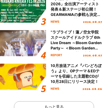
2026」全出演アーティスト
発表＆新ステージ初公開！
GEARMANIAの参戦も決定
し、初となる第3ステージの
2026.08.07
NEWS
全貌が明らかに！
“ラブライブ！蓮ノ空女学院
スクールアイドルクラブ 6th
Live Dream ～Bloom Garden
Party～ ＜Bloom Garden
Party Stage／埼玉公演＞”
2026.08.07
REPORT
Day.1レポート！
10月放送アニメ『パンどろぼ
う』より、OPテーマ＆EDテ
ーマを収録した主題歌CDが
10月28日にリリース決定！
2026.08.06
NEWS
もっと見る