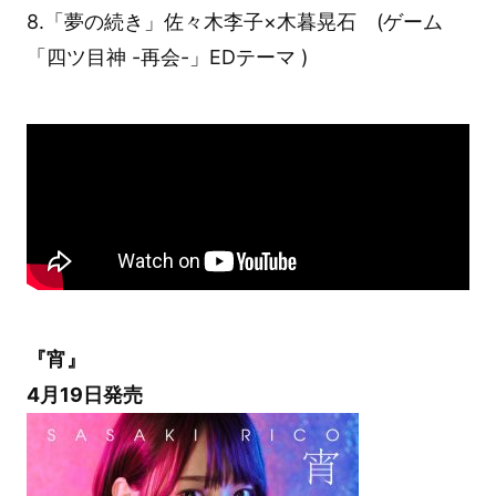
8.「夢の続き」佐々木李子×木暮晃石 (ゲーム
「四ツ目神 -再会-」EDテーマ )
『宵』
4月19日発売