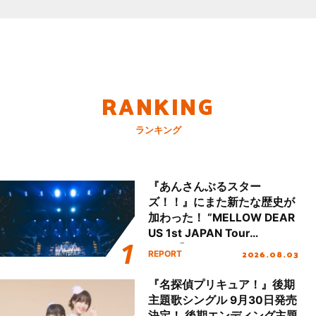
RANKING
ランキング
『あんさんぶるスター
ズ！！』にまた新たな歴史が
加わった！ “MELLOW DEAR
US 1st JAPAN Tour
Final「NICE to meet YOU
2026.08.03
REPORT
!!」Dear 横浜BUNTAI”をレポ
ート!!
『名探偵プリキュア！』後期
主題歌シングル 9月30日発売
決定！ 後期エンディング主題