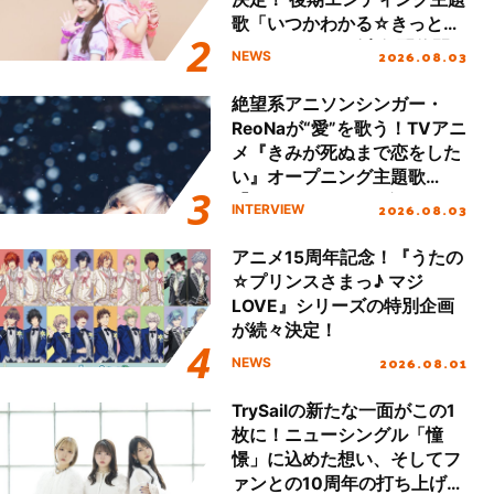
歌「いつかわかる☆きっとあ
える」TVサイズ先行配信開
2026.08.03
NEWS
始！
絶望系アニソンシンガー・
ReoNaが“愛”を歌う！TVアニ
メ『きみが死ぬまで恋をした
い』オープニング主題歌
「Amore」インタビュー
2026.08.03
INTERVIEW
アニメ15周年記念！『うたの
☆プリンスさまっ♪ マジ
LOVE』シリーズの特別企画
が続々決定！
2026.08.01
NEWS
TrySailの新たな一面がこの1
枚に！ニューシングル「憧
憬」に込めた想い、そしてフ
ァンとの10周年の打ち上げラ