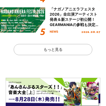
「ナガノアニエラフェスタ
2026」全出演アーティスト
発表＆新ステージ初公開！
GEARMANIAの参戦も決定
し、初となる第3ステージの
2026.08.07
NEWS
全貌が明らかに！
もっと見る