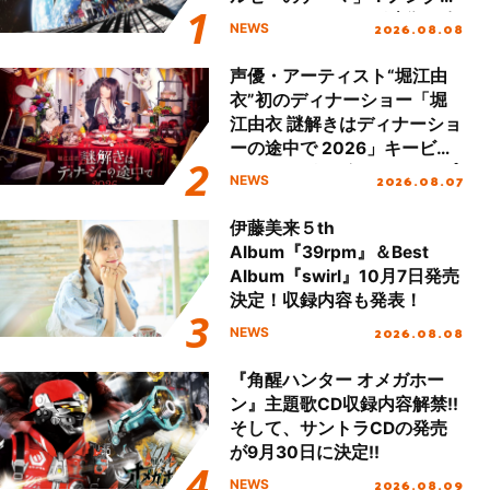
ジットエンディング映像も公
2026.08.08
NEWS
開！
声優・アーティスト“堀江由
衣”初のディナーショー「堀
江由衣 謎解きはディナーショ
ーの途中で 2026」キービジ
ュアル＆グッズラインナップ
2026.08.07
NEWS
が公開！
伊藤美来５th
Album『39rpm』＆Best
Album『swirl』10月7日発売
決定！収録内容も発表！
2026.08.08
NEWS
『角醒ハンター オメガホー
ン』主題歌CD収録内容解禁!!
そして、サントラCDの発売
が9月30日に決定!!
2026.08.09
NEWS