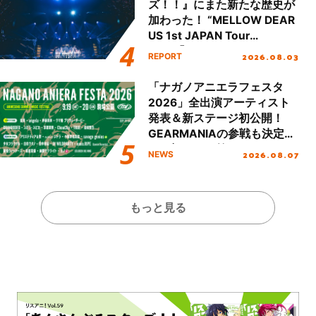
ズ！！』にまた新たな歴史が
加わった！ “MELLOW DEAR
US 1st JAPAN Tour
Final「NICE to meet YOU
2026.08.03
REPORT
!!」Dear 横浜BUNTAI”をレポ
ート!!
「ナガノアニエラフェスタ
2026」全出演アーティスト
発表＆新ステージ初公開！
GEARMANIAの参戦も決定
し、初となる第3ステージの
2026.08.07
NEWS
全貌が明らかに！
もっと見る