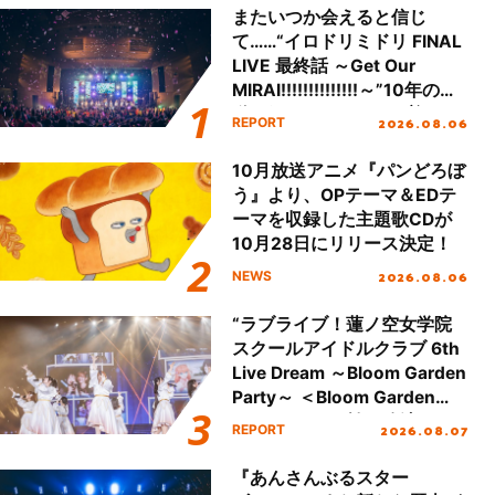
またいつか会えると信じ
て……“イロドリミドリ FINAL
LIVE 最終話 ～Get Our
MIRAI!!!!!!!!!!!!!!～”10年の活
動を経てファイナルを迎える
2026.08.06
REPORT
本公演をレポート
10月放送アニメ『パンどろぼ
う』より、OPテーマ＆EDテ
ーマを収録した主題歌CDが
10月28日にリリース決定！
2026.08.06
NEWS
“ラブライブ！蓮ノ空女学院
スクールアイドルクラブ 6th
Live Dream ～Bloom Garden
Party～ ＜Bloom Garden
Party Stage／埼玉公演＞”
2026.08.07
REPORT
Day.1レポート！
『あんさんぶるスター