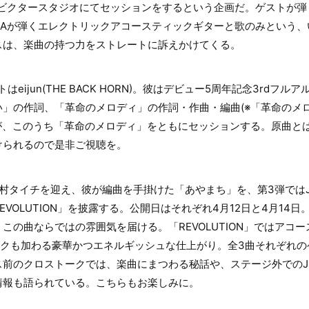
、ビクタースタジオにてセッションをするという企画だ。ゲストが
NAが弾くエレクトリックアコースティックギターと歌のみという
スは、楽曲の持つ力をストレートに訴えかけてくる。
eijun(THE BACK HORN)。彼はデビュー5周年記念3rdフル
い」の作詞、「革命のメロディ」の作詞・作曲・編曲(※「革命のメ
たが、このうち「革命のメロディ」をともにセッションする。原曲と
けられるので是非ご視聴を。
村タイチを迎え、彼が編曲を手掛けた「あやまち」を、第3弾ではJ
VOLUTION」を披露する。公開日はそれぞれ4月12日と4月14
この曲ならではの雰囲気を届ける。「REVOLUTION」ではアコ
ークも加わる豪華かつエネルギッシュな仕上がり。全3曲それぞれ
前のクロストークでは、楽曲にまつわる秘話や、ステージ外でのJ
情報も語られている。こちらもお楽しみに。