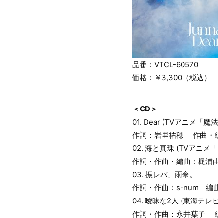
品番：VTCL-60570
価格：￥3,300（税込）
＜CD＞
01. Dear (TVアニメ「
作詞：岩里祐穂 作曲・
02. 海と真珠 (TVアニ
作詞・作曲・編曲：梶浦
03. 振レバ、雨傘。
作詞・作曲：s-num 編
04. 曖昧な2人 (東海
作詞・作曲：永井葉子 編曲