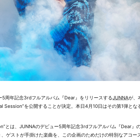
ュー5周年記念3rdフルアルバム『Dear』をリリースする
JUNNA
が、
ecial Session”を公開することが決定。本日4月10日はその第1弾
 Session”とは、JUNNAのデビュー5周年記念3rdフルアルバム『De
き、ゲストが手掛けた楽曲を、この企画のためだけの特別なアコー