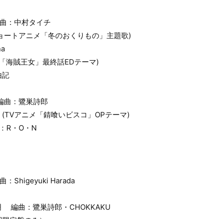
編曲：中村タイチ
ルショートアニメ「冬のおくりもの」主題歌)
a
ニメ「海賊王女」最終話EDテーマ)
由記
編曲：鷺巣詩郎
い (TVアニメ「錆喰いビスコ」OPテーマ)
：R・O・N
higeyuki Harada
明 編曲：鷺巣詩郎・CHOKKAKU