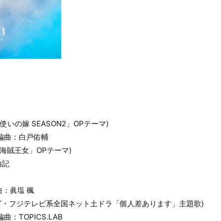
魔法使いの嫁 SEASON2」OPテーマ)
編曲：白戸佑輔
メ「海賊王女」OPテーマ)
由記
曲：眞塩 楓
テレビ・フジテレビ系全国ネット土ドラ「個人差あります」主題歌)
：TOPICS.LAB