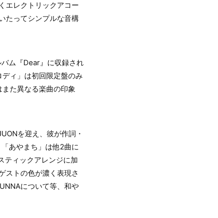
弾くエレクトリックアコー
、いたってシンプルな音構
アルバム『Dear』に収録され
ロディ」は初回限定盤のみ
はまた異なる楽曲の印象
UONを迎え、彼が作詞・
日。「あやまち」は他2曲に
ースティックアレンジに加
のゲストの色が濃く表現さ
UNNAについて等、和や