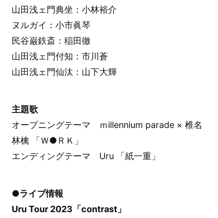
山田浅ェ門典坐：小林裕介
ヌルガイ：小市眞琴
民谷巌鉄斎：稲田徹
山田浅ェ門付知：市川蒼
山田浅ェ門仙汰：山下大輝
主題歌
オープニングテーマ ｍillennium parade × 椎名
林檎 「Ｗ●ＲＫ」
エンディングテーマ Uru 「紙一重」
●ライブ情報
Uru Tour 2023「contrast」