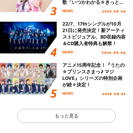
歌「いつかわかる☆きっとあ
える」TVサイズ先行配信開
2026.08.03
NEWS
始！
22/7、17thシングルが10月
21日に発売決定！新アーティ
ストビジュアル、BD収録内容
＆CD購入者特典も解禁！
2026.08.04
NEWS
アニメ15周年記念！『うたの
☆プリンスさまっ♪ マジ
LOVE』シリーズの特別企画
が続々決定！
2026.08.01
NEWS
もっと見る