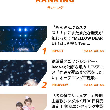
ランキング
『あんさんぶるスター
ズ！！』にまた新たな歴史が
加わった！ “MELLOW DEAR
US 1st JAPAN Tour
Final「NICE to meet YOU
2026.08.03
REPORT
!!」Dear 横浜BUNTAI”をレポ
ート!!
絶望系アニソンシンガー・
ReoNaが“愛”を歌う！TVアニ
メ『きみが死ぬまで恋をした
い』オープニング主題歌
「Amore」インタビュー
2026.08.03
INTERVIEW
『名探偵プリキュア！』後期
主題歌シングル 9月30日発売
決定！ 後期エンディング主題