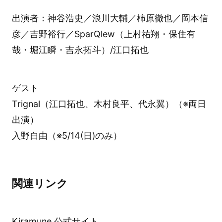
出演者：神谷浩史／浪川大輔／柿原徹也／岡本信
彦／吉野裕行／SparQlew（上村祐翔・保住有
哉・堀江瞬・吉永拓斗）/江口拓也
ゲスト
Trignal（江口拓也、木村良平、代永翼）（※両日
出演）
入野自由（※5/14(日)のみ）
関連リンク
Kiramune 公式サイト