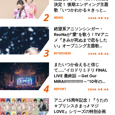
決定！ 後期エンディング主題
歌「いつかわかる☆きっとあ
える」TVサイズ先行配信開
2026.08.03
NEWS
始！
絶望系アニソンシンガー・
ReoNaが“愛”を歌う！TVアニ
メ『きみが死ぬまで恋をした
い』オープニング主題歌
「Amore」インタビュー
2026.08.03
INTERVIEW
またいつか会えると信じ
て……“イロドリミドリ FINAL
LIVE 最終話 ～Get Our
MIRAI!!!!!!!!!!!!!!～”10年の活
動を経てファイナルを迎える
2026.08.06
REPORT
本公演をレポート
アニメ15周年記念！『うたの
☆プリンスさまっ♪ マジ
LOVE』シリーズの特別企画