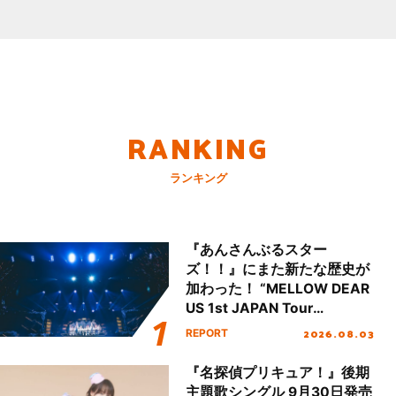
RANKING
ランキング
『あんさんぶるスター
ズ！！』にまた新たな歴史が
加わった！ “MELLOW DEAR
US 1st JAPAN Tour
Final「NICE to meet YOU
2026.08.03
REPORT
!!」Dear 横浜BUNTAI”をレポ
ート!!
『名探偵プリキュア！』後期
主題歌シングル 9月30日発売