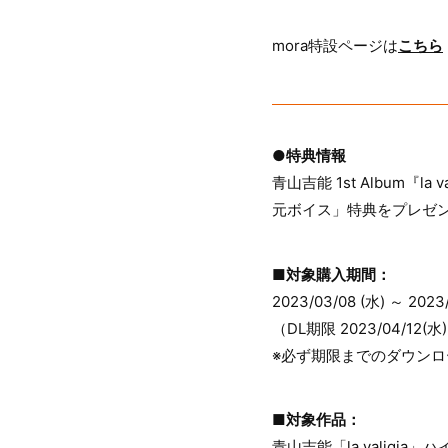
mora特設ページは
こちら
●特典情報
青山吉能 1st Album『l
元ボイス」特典をプレゼ
■対象購入期間：
2023/03/08 (水) ～ 202
（DL期限 2023/04/12(水
※必ず期限までのダウン
■対象作品：
青山吉能「la valigia