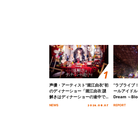
声優・アーティスト“堀江由衣”初
“ラブライブ
のディナーショー「堀江由衣 謎
ールアイドルクラ
解きはディナーショーの途中で
Dream ～Blo
2026」キービジュアル＆グッズ
～ ＜Bloom G
2026.08.07
NEWS
REPORT
ラインナップが公開！
Stage／埼玉
ート！