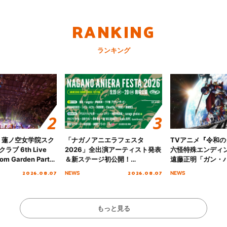
RANKING
ランキング
！蓮ノ空女学院スク
「ナガノアニエラフェスタ
TVアニメ『令和
ブ 6th Live
2026」全出演アーティスト発表
六怪特殊エンディ
om Garden Party
＆新ステージ初公開！
遠藤正明「ガン・
arden Party
GEARMANIAの参戦も決定し、
ーマ」！ノンクレ
2026.08.07
2026.08.07
NEWS
NEWS
公演＞” Day.2レポ
初となる第3ステージの全貌が明
ィング映像も公開
らかに！
もっと見る