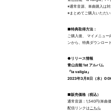
※通常音源、単曲購入は
※まとめてご購入いただ
■特典取得方法：
ご購入後、 マイメニュー内「特
ンから、特典ダウンロー
●リリース情報
青山吉能 1st アルバム
『la valigia』
2023年3月8日（水）0:0
■販売価格（税込）
通常音源：1,540円(単曲価
配信リンクは
こちら