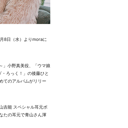
年3月8日（水）よりmoraに
GE～」小野真美役、「ウマ娘
ざ・ろっく！」の後藤ひと
初めてのアルバムがリリー
山吉能 スペシャル耳元ボ
なたの耳元で青山さん渾