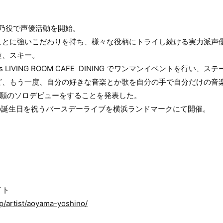
】
の七瀬佳乃役で声優活動を開始。
ことに強いこだわりを持ち、様々な役柄にトライし続ける実力派声
道、スキー。
plus LIVING ROOM CAFE DINING でワンマンイベントを行
ど、もう一度、自分の好きな音楽とか歌を自分の手で自分だけの音
に念願のソロデビューをすることを発表した。
歳の誕生日を祝うバースデーライブを横浜ランドマークにて開催。
イト
jp/artist/aoyama-yoshino/