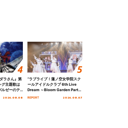
のダラさん』第
“ラブライブ！蓮ノ空女学院スク
ング主題歌は
ールアイドルクラブ 6th Live
バルゼーのテ
Dream ～Bloom Garden Party
ジットエンデ
～ ＜Bloom Garden Party
2026.08.08
2026.08.07
REPORT
！
Stage／埼玉公演＞” Day.1レポ
ート！