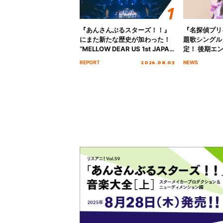
『あんさんぶるスターズ！！』
『名探偵プリ
にまた新たな歴史が加わった！
題歌シングル
“MELLOW DEAR US 1st JAPAN
定！ 後期エ
Tour Final「NICE to meet YOU
「いつかわか
2026.08.03
REPORT
NEWS
!!」Dear 横浜BUNTAI”をレポー
る」TVサイ
ト!!