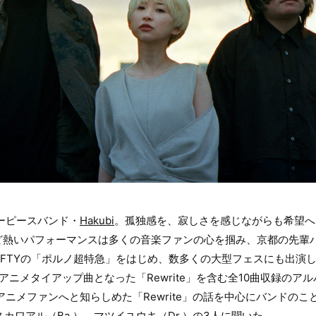
リーピースバンド・
Hakubi
。孤独感を、寂しさを感じながらも希望へ
熱いパフォーマンスは多くの音楽ファンの心を掴み、京都の先輩バン
RAFFTYの「ポルノ超特急」をはじめ、数多くの大型フェスにも出演
TVアニメタイアップ曲となった「Rewrite」を含む全10曲収録のア
をアニメファンへと知らしめた「Rewrite」の話を中心にバンドの
ヤスカワアル（Ba.）、マツイユウキ（Dr.）の3人に聞いた。