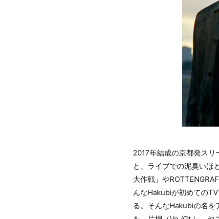
2017年結成の京都発ス
と、ライブでの泥臭いほど
大作戦」やROTTENG
んなHakubiが初めての
る。そんなHakubiの名
を、片桐（Vo./Gt.）、