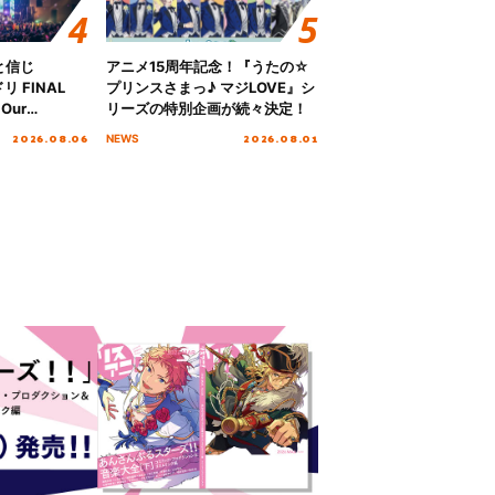
と信じ
アニメ15周年記念！『うたの☆
 FINAL
プリンスさまっ♪ マジLOVE』シ
Our
リーズの特別企画が続々決定！
!!!～”10年の活動
2026.08.06
2026.08.01
NEWS
を迎える本公