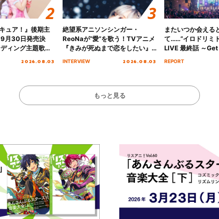
キュア！』後期主
絶望系アニソンシンガー・
またいつか会える
 9月30日発売決
ReoNaが“愛”を歌う！TVアニメ
て……“イロドリミドリ
ンディング主題歌
『きみが死ぬまで恋をしたい』
LIVE 最終話 ～Get 
る☆きっとあえ
オープニング主題歌「Amore」
MIRAI!!!!!!!!!!!
2026.08.03
2026.08.03
INTERVIEW
REPORT
ズ先行配信開始！
インタビュー
を経てファイナル
演をレポート
もっと見る