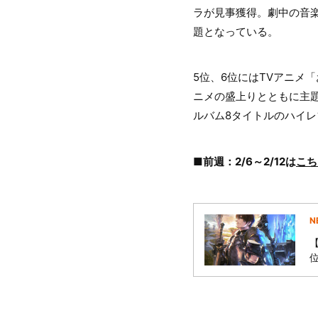
ラが見事獲得。劇中の音
題となっている。
5位、6位にはTVアニメ
ニメの盛上りとともに主題
ルバム8タイトルのハイレゾ
■前週：2/6～2/12は
こち
N