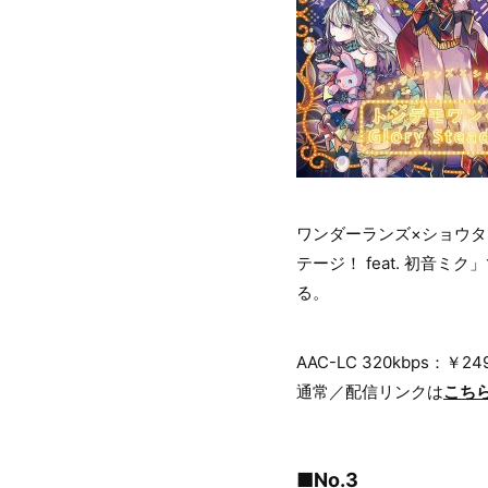
ワンダーランズ×ショウタイ
テージ！ feat. 初音ミ
る。
AAC-LC 320kbps：￥
通常／配信リンクは
こち
■No.3