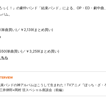
ろっく！』の劇中バンド「結束バンド」による、OP・ED・劇中曲
ルバム。
61(単曲買い)／￥2,139(まとめ買い)
ら
t：￥550(単曲買い)／￥3,259(まとめ買い)
こちら
NTERVIEW
結束バンドの神アルバムはこうして生まれた！TVアニメ『ぼっち・ざ・
×三井律郎×岡村 弦スペシャル座談会（前編）