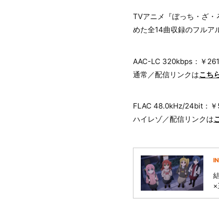
TVアニメ『ぼっち・ざ・
めた全14曲収録のフルア
AAC-LC 320kbps：￥2
通常／配信リンクは
こち
FLAC 48.0kHz/24bi
ハイレゾ／配信リンクは
I