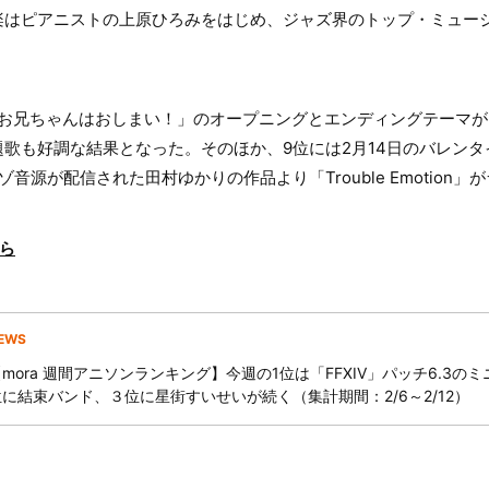
楽はピアニストの上原ひろみをはじめ、ジャズ界のトップ・ミュー
「お兄ちゃんはおしまい！」のオープニングとエンディングテーマ
歌も好調な結果となった。そのほか、9位には2月14日のバレン
音源が配信された田村ゆかりの作品より「Trouble Emotion」
ら
EWS
【mora 週間アニソンランキング】今週の1位は「FFXIV」パッチ6.3の
位に結束バンド、３位に星街すいせいが続く（集計期間：2/6～2/12）