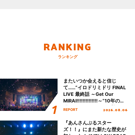
RANKING
ランキング
またいつか会えると信じ
て……“イロドリミドリ FINAL
LIVE 最終話 ～Get Our
MIRAI!!!!!!!!!!!!!!～”10年の活
動を経てファイナルを迎える
2026.08.06
REPORT
本公演をレポート
『あんさんぶるスター
ズ！！』にまた新たな歴史が