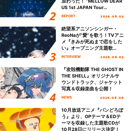
加わった！ “MELLOW DEAR
US 1st JAPAN Tour
Final「NICE to meet YOU
2026.08.03
REPORT
!!」Dear 横浜BUNTAI”をレポ
ート!!
絶望系アニソンシンガー・
ReoNaが“愛”を歌う！TVアニ
メ『きみが死ぬまで恋をした
い』オープニング主題歌
「Amore」インタビュー
2026.08.03
INTERVIEW
『攻殻機動隊 THE GHOST IN
THE SHELL』オリジナルサ
ウンドトラック、ジャケット
写真＆収録楽曲を公開！
2026.08.06
NEWS
10月放送アニメ『パンどろぼ
う』より、OPテーマ＆EDテ
ーマを収録した主題歌CDが
10月28日にリリース決定！