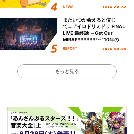
2026.08.06
NEWS
またいつか会えると信じ
て……“イロドリミドリ FINAL
LIVE 最終話 ～Get Our
MIRAI!!!!!!!!!!!!!!～”10年の活
動を経てファイナルを迎える
2026.08.06
REPORT
本公演をレポート
もっと見る