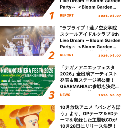
Live Dream ～Bloom Garden
Party～ ＜Bloom Garden
Party Stage／埼玉公演＞”
2026.08.07
REPORT
Day.2レポート！
“ラブライブ！蓮ノ空女学院
スクールアイドルクラブ 6th
Live Dream ～Bloom Garden
Party～ ＜Bloom Garden
Party Stage／埼玉公演＞”
2026.08.07
REPORT
Day.1レポート！
「ナガノアニエラフェスタ
2026」全出演アーティスト
発表＆新ステージ初公開！
GEARMANIAの参戦も決定
し、初となる第3ステージの
2026.08.07
NEWS
全貌が明らかに！
10月放送アニメ『パンどろぼ
う』より、OPテーマ＆EDテ
ーマを収録した主題歌CDが
10月28日にリリース決定！