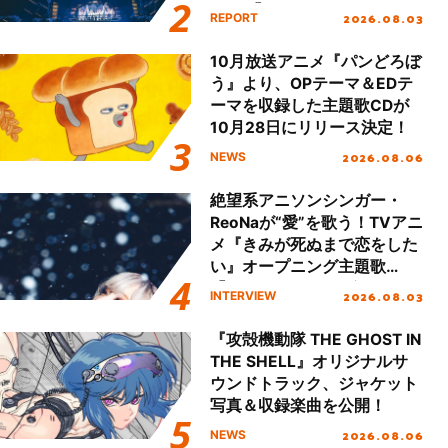
Final「NICE to meet YOU
2026.08.03
REPORT
!!」Dear 横浜BUNTAI”をレポ
ート!!
10月放送アニメ『パンどろぼ
う』より、OPテーマ＆EDテ
ーマを収録した主題歌CDが
10月28日にリリース決定！
2026.08.06
NEWS
絶望系アニソンシンガー・
ReoNaが“愛”を歌う！TVアニ
メ『きみが死ぬまで恋をした
い』オープニング主題歌
「Amore」インタビュー
2026.08.03
INTERVIEW
『攻殻機動隊 THE GHOST IN
THE SHELL』オリジナルサ
ウンドトラック、ジャケット
写真＆収録楽曲を公開！
2026.08.06
NEWS