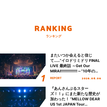
RANKING
ランキング
またいつか会えると信じ
て……“イロドリミドリ FINAL
LIVE 最終話 ～Get Our
MIRAI!!!!!!!!!!!!!!～”10年の活
動を経てファイナルを迎える
2026.08.06
REPORT
本公演をレポート
『あんさんぶるスター
ズ！！』にまた新たな歴史が
加わった！ “MELLOW DEAR
US 1st JAPAN Tour