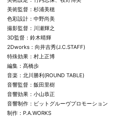
美術監督：杉浦美穂
色彩設計：中野尚美
撮影監督：川瀬輝之
3D監督：鈴木晴輝
2Dworks：向井吉秀(J.C.STAFF)
特殊効果：村上正博
編集：髙橋歩
音楽：北川勝利(ROUND TABLE)
音響監督：飯田里樹
音響効果：小山恭正
音響制作：ビットグルーヴプロモーション
制作：P.A.WORKS