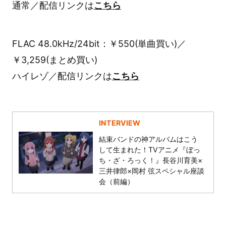
通常／配信リンクは
こちら
FLAC 48.0kHz/24bit：￥550(単曲買い)／
￥3,259(まとめ買い)
ハイレゾ／配信リンクは
こちら
INTERVIEW
結束バンドの神アルバムはこう
して生まれた！TVアニメ『ぼっ
ち・ざ・ろっく！』長谷川育美×
三井律郎×岡村 弦スペシャル座談
会（前編）