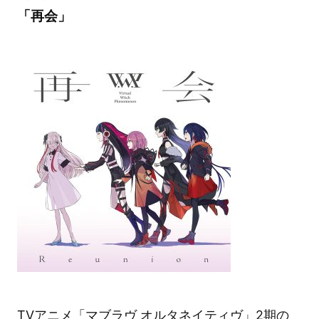
「再会」
TVアニメ「マブラヴ オルタネイティヴ」2期の