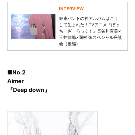
INTERVIEW
結束バンドの神アルバムはこう
して生まれた！TVアニメ『ぼっ
ち・ざ・ろっく！』長谷川育美×
三井律郎×岡村 弦スペシャル座談
会（後編）
■No.2
Aimer
『Deep down』