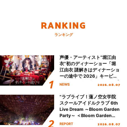
RANKING
ランキング
声優・アーティスト“堀江由
衣”初のディナーショー「堀
江由衣 謎解きはディナーショ
ーの途中で 2026」キービジ
ュアル＆グッズラインナップ
2026.08.07
NEWS
が公開！
“ラブライブ！蓮ノ空女学院
スクールアイドルクラブ 6th
Live Dream ～Bloom Garden
Party～ ＜Bloom Garden
Party Stage／埼玉公演＞”
2026.08.07
REPORT