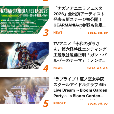
Day.2レポート！
「ナガノアニエラフェスタ
2026」全出演アーティスト
発表＆新ステージ初公開！
GEARMANIAの参戦も決定
し、初となる第3ステージの
2026.08.07
NEWS
全貌が明らかに！
TVアニメ『令和のダラさ
ん』第六怪特殊エンディング
主題歌は遠藤正明「ガン・バ
ルゼーのテーマ」！ノンクレ
ジットエンディング映像も公
2026.08.08
NEWS
開！
“ラブライブ！蓮ノ空女学院
スクールアイドルクラブ 6th
Live Dream ～Bloom Garden
Party～ ＜Bloom Garden
Party Stage／埼玉公演＞”
2026.08.07
REPORT
Day.1レポート！