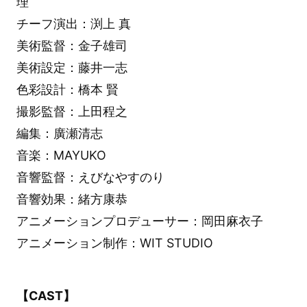
理
チーフ演出：渕上 真
美術監督：金子雄司
美術設定：藤井一志
色彩設計：橋本 賢
撮影監督：上田程之
編集：廣瀬清志
音楽：MAYUKO
音響監督：えびなやすのり
音響効果：緒方康恭
アニメーションプロデューサー：岡田麻衣子
アニメーション制作：WIT STUDIO
【CAST】