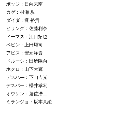
ボッジ：日向未南
カゲ：村瀬 歩
ダイダ：梶 裕貴
ヒリング：佐藤利奈
ドーマス：江口拓也
ベビン：上田燿司
アピス：安元洋貴
ドルーシ：田所陽向
ホクロ：山下大輝
デスハ―：下山吉光
デスパー：櫻井孝宏
オウケン：遊佐浩二
ミランジョ：坂本真綾