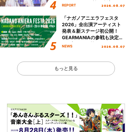
Party Stage／埼玉公演＞”
2026.08.07
REPORT
Day.1レポート！
「ナガノアニエラフェスタ
2026」全出演アーティスト
発表＆新ステージ初公開！
GEARMANIAの参戦も決定
し、初となる第3ステージの
2026.08.07
NEWS
全貌が明らかに！
もっと見る