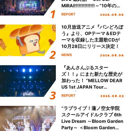
MIRAI!!!!!!!!!!!!!!～”10年の活
動を経てファイナルを迎える
2026.08.06
REPORT
本公演をレポート
10月放送アニメ『パンどろぼ
う』より、OPテーマ＆EDテ
ーマを収録した主題歌CDが
10月28日にリリース決定！
2026.08.06
NEWS
『あんさんぶるスター
ズ！！』にまた新たな歴史が
加わった！ “MELLOW DEAR
US 1st JAPAN Tour
Final「NICE to meet YOU
2026.08.03
REPORT
!!」Dear 横浜BUNTAI”をレポ
ート!!
“ラブライブ！蓮ノ空女学院
スクールアイドルクラブ 6th
Live Dream ～Bloom Garden
Party～ ＜Bloom Garden