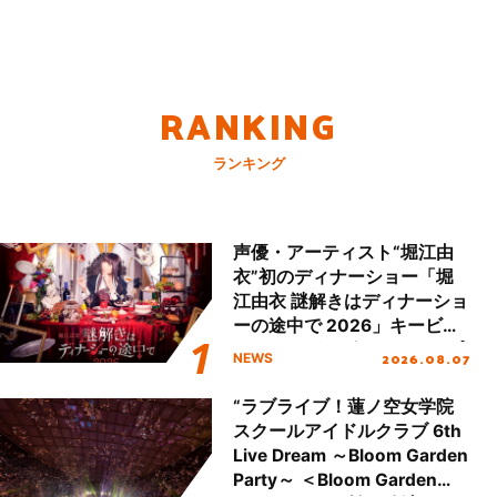
RANKING
ランキング
声優・アーティスト“堀江由
衣”初のディナーショー「堀
江由衣 謎解きはディナーショ
ーの途中で 2026」キービジ
ュアル＆グッズラインナップ
2026.08.07
NEWS
が公開！
“ラブライブ！蓮ノ空女学院
スクールアイドルクラブ 6th
Live Dream ～Bloom Garden
Party～ ＜Bloom Garden