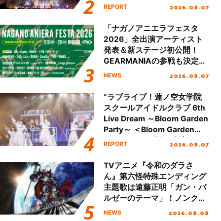
Party Stage／埼玉公演＞”
2026.08.07
REPORT
Day.2レポート！
「ナガノアニエラフェスタ
2026」全出演アーティスト
発表＆新ステージ初公開！
GEARMANIAの参戦も決定
し、初となる第3ステージの
2026.08.07
NEWS
全貌が明らかに！
“ラブライブ！蓮ノ空女学院
スクールアイドルクラブ 6th
Live Dream ～Bloom Garden
Party～ ＜Bloom Garden
Party Stage／埼玉公演＞”
2026.08.07
REPORT
Day.1レポート！
TVアニメ『令和のダラさ
ん』第六怪特殊エンディング
主題歌は遠藤正明「ガン・バ
ルゼーのテーマ」！ノンクレ
ジットエンディング映像も公
2026.08.08
NEWS
開！