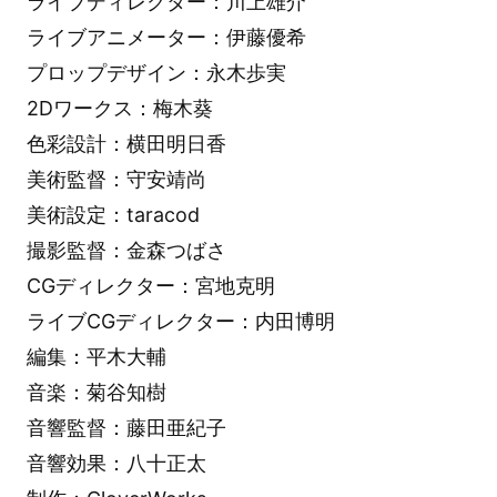
ライブディレクター：川上雄介
ライブアニメーター：伊藤優希
プロップデザイン：永木歩実
2Dワークス：梅木葵
色彩設計：横田明日香
美術監督：守安靖尚
美術設定：taracod
撮影監督：金森つばさ
CGディレクター：宮地克明
ライブCGディレクター：内田博明
編集：平木大輔
音楽：菊谷知樹
音響監督：藤田亜紀子
音響効果：八十正太