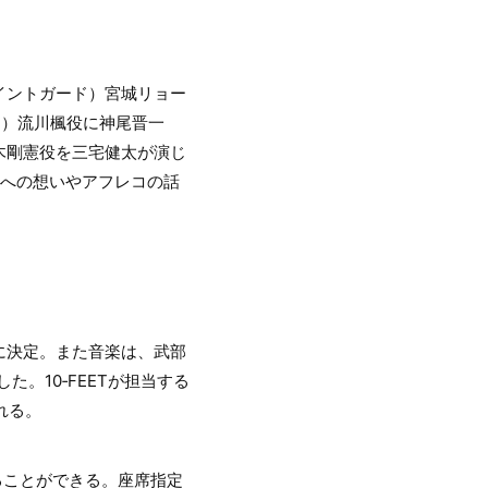
イントガード）宮城リョー
ド）流川楓役に神尾晋一
木剛憲役を三宅健太が演じ
品への想いやアフレコの話
感」に決定。また音楽は、武部
到着した。10‐FEETが担当する
れる。
ることができる。座席指定