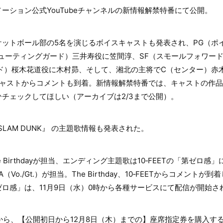
ーション公式YouTubeチャンネルの新情報解禁特番にて公開。
ケットボール部の5名を演じるボイスキャストも発表され、PG（ポ
ューティングガード）三井寿役に笠間淳、SF（スモールフォワー
ード）桜木花道役に木村昴、そして、湘北の主将でC（センター）赤
キャストからコメントも到着。新情報解禁特番では、キャストの作
チェックしてほしい（アーカイブは2/3まで公開）。
T SLAM DUNK』 の主題歌情報も発表された。
 Birthdayが担当、エンディング主題歌は10‐FEETの「第ゼロ
A（Vo./Gt.）が担当。The Birthday、10‐FEETからコメントが
ロ感」は、11月9日（水）0時から各種サービスにて配信が開始さ
時から、【公開初日から12月8日（木）までの】座席指定券を購入す