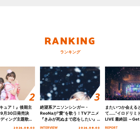
RANKING
ランキング
キュア！』後期主
絶望系アニソンシンガー・
またいつか会える
 9月30日発売決
ReoNaが“愛”を歌う！TVアニメ
て……“イロドリミドリ
ンディング主題歌
『きみが死ぬまで恋をしたい』
LIVE 最終話 ～Get 
る☆きっとあえ
オープニング主題歌「Amore」
MIRAI!!!!!!!!!!!
2026.08.03
2026.08.03
INTERVIEW
REPORT
ズ先行配信開始！
インタビュー
を経てファイナル
演をレポート