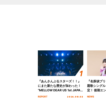
『あんさんぶるスターズ！！』
『名探偵プリ
にまた新たな歴史が加わった！
題歌シングル
“MELLOW DEAR US 1st JAPAN
定！ 後期エ
Tour Final「NICE to meet YOU
「いつかわか
2026.08.03
REPORT
NEWS
!!」Dear 横浜BUNTAI”をレポー
る」TVサイ
ト!!