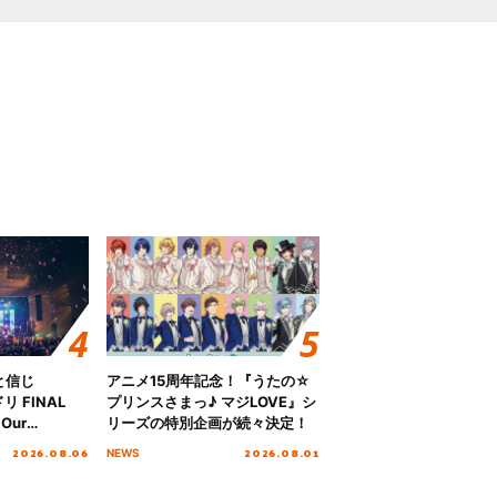
と信じ
アニメ15周年記念！『うたの☆
 FINAL
プリンスさまっ♪ マジLOVE』シ
Our
リーズの特別企画が続々決定！
!!!～”10年の活動
2026.08.06
2026.08.01
NEWS
を迎える本公