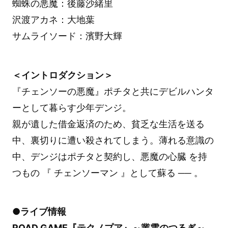
蜘蛛の悪魔：後藤沙緒里
沢渡アカネ：大地葉
サムライソード：濱野大輝
＜イントロダクション＞
『チェンソーの悪魔』ポチタと共にデビルハンタ
ーとして暮らす少年デンジ。
親が遺した借金返済のため、貧乏な生活を送る
中、裏切りに遭い殺されてしまう。薄れる意識の
中、デンジはポチタと契約し、悪魔の心臓 を持
つもの 『 チェンソーマン 』として蘇る ── 。
●ライブ情報
ROAD GAME『テクノプア』～叢雲のつるぎ～