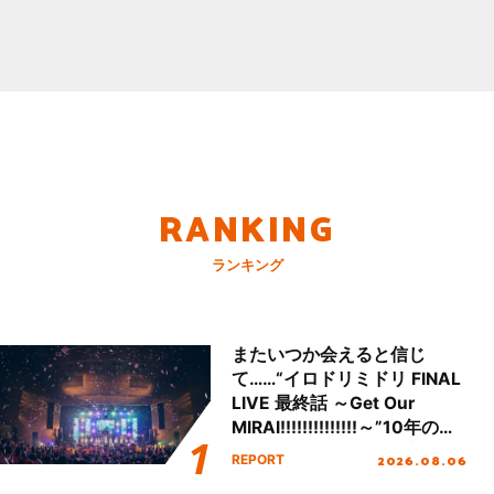
RANKING
ランキング
またいつか会えると信じ
て……“イロドリミドリ FINAL
LIVE 最終話 ～Get Our
MIRAI!!!!!!!!!!!!!!～”10年の活
動を経てファイナルを迎える
2026.08.06
REPORT
本公演をレポート