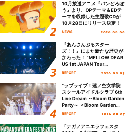
10月放送アニメ『パンどろぼ
う』より、OPテーマ＆EDテ
ーマを収録した主題歌CDが
10月28日にリリース決定！
2026.08.06
NEWS
『あんさんぶるスター
ズ！！』にまた新たな歴史が
加わった！ “MELLOW DEAR
US 1st JAPAN Tour
Final「NICE to meet YOU
2026.08.03
REPORT
!!」Dear 横浜BUNTAI”をレポ
ート!!
“ラブライブ！蓮ノ空女学院
スクールアイドルクラブ 6th
Live Dream ～Bloom Garden
Party～ ＜Bloom Garden
Party Stage／埼玉公演＞”
2026.08.07
REPORT
Day.1レポート！
「ナガノアニエラフェスタ