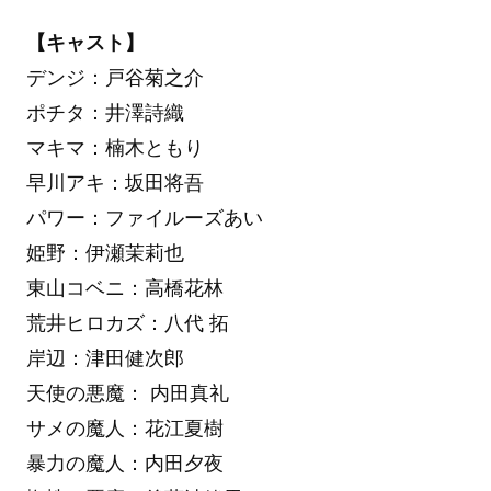
【キャスト】
デンジ：戸谷菊之介
ポチタ：井澤詩織
マキマ：楠木ともり
早川アキ：坂田将吾
パワー：ファイルーズあい
姫野：伊瀬茉莉也
東山コベニ：高橋花林
荒井ヒロカズ：八代 拓
岸辺：津田健次郎
天使の悪魔： 内田真礼
サメの魔人：花江夏樹
暴力の魔人：内田夕夜