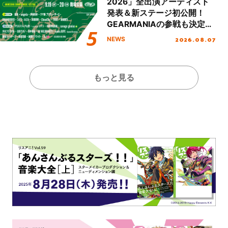
2026」全出演アーティスト
発表＆新ステージ初公開！
GEARMANIAの参戦も決定
し、初となる第3ステージの
2026.08.07
NEWS
全貌が明らかに！
もっと見る