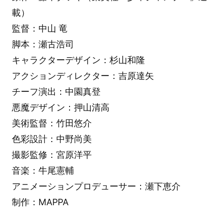
載）
監督：中山 竜
脚本：瀬古浩司
キャラクターデザイン：杉山和隆
アクションディレクター：吉原達矢
チーフ演出：中園真登
悪魔デザイン：押山清高
美術監督：竹田悠介
色彩設計：中野尚美
撮影監修：宮原洋平
音楽：牛尾憲輔
アニメーションプロデューサー：瀬下恵介
制作：MAPPA