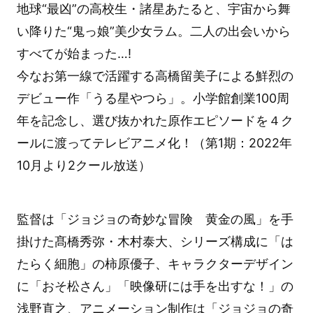
地球“最凶”の高校生・諸星あたると、宇宙から舞
い降りた“鬼っ娘”美少女ラム。二人の出会いから
すべてが始まった…!
今なお第一線で活躍する高橋留美子による鮮烈の
デビュー作「うる星やつら」。小学館創業100周
年を記念し、選び抜かれた原作エピソードを４ク
ールに渡ってテレビアニメ化！（第1期：2022年
10月より2クール放送）
監督は「ジョジョの奇妙な冒険 黄金の風」を手
掛けた髙橋秀弥・木村泰大、シリーズ構成に「は
たらく細胞」の柿原優子、キャラクターデザイン
に「おそ松さん」「映像研には手を出すな！」の
浅野直之、アニメーション制作は「ジョジョの奇