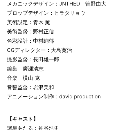
メカニックデザイン：JNTHED 曽野由大
プロップデザイン：ヒラタリョウ
美術設定：青木 薫
美術監督：野村正信
色彩設計：中村絢郁
CGディレクター：大島寛治
撮影監督：長田雄一郎
編集：廣瀬清志
音楽：横山 克
音響監督：岩浪美和
アニメーション制作：david production
【キャスト】
諸星あたる：神谷浩史