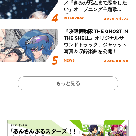
メ『きみが死ぬまで恋をした
い』オープニング主題歌
「Amore」インタビュー
2026.08.03
INTERVIEW
『攻殻機動隊 THE GHOST IN
THE SHELL』オリジナルサ
ウンドトラック、ジャケット
写真＆収録楽曲を公開！
2026.08.06
NEWS
もっと見る