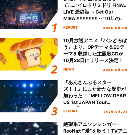
て……“イロドリミドリ FINAL
LIVE 最終話 ～Get Our
MIRAI!!!!!!!!!!!!!!～”10年の活
動を経てファイナルを迎える
2026.08.06
REPORT
本公演をレポート
10月放送アニメ『パンどろぼ
う』より、OPテーマ＆EDテ
ーマを収録した主題歌CDが
10月28日にリリース決定！
2026.08.06
NEWS
『あんさんぶるスター
ズ！！』にまた新たな歴史が
加わった！ “MELLOW DEAR
US 1st JAPAN Tour
Final「NICE to meet YOU
2026.08.03
REPORT
!!」Dear 横浜BUNTAI”をレポ
ート!!
絶望系アニソンシンガー・
ReoNaが“愛”を歌う！TVアニ