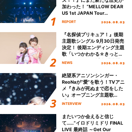
ズ！！』にまた新たな歴史が
加わった！ “MELLOW DEAR
US 1st JAPAN Tour
Final「NICE to meet YOU
2026.08.03
REPORT
!!」Dear 横浜BUNTAI”をレポ
ート!!
『名探偵プリキュア！』後期
主題歌シングル 9月30日発売
決定！ 後期エンディング主題
歌「いつかわかる☆きっとあ
える」TVサイズ先行配信開
2026.08.03
NEWS
始！
絶望系アニソンシンガー・
ReoNaが“愛”を歌う！TVアニ
メ『きみが死ぬまで恋をした
い』オープニング主題歌
「Amore」インタビュー
2026.08.03
INTERVIEW
またいつか会えると信じ
て……“イロドリミドリ FINAL
LIVE 最終話 ～Get Our