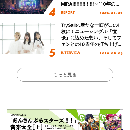
MIRAI!!!!!!!!!!!!!!～”10年の活
動を経てファイナルを迎える
2026.08.06
REPORT
本公演をレポート
TrySailの新たな一面がこの1
枚に！ニューシングル「憧
憬」に込めた想い、そしてフ
ァンとの10周年の打ち上げラ
イブを終えた心境を聞いた。
2026.08.05
INTERVIEW
もっと見る