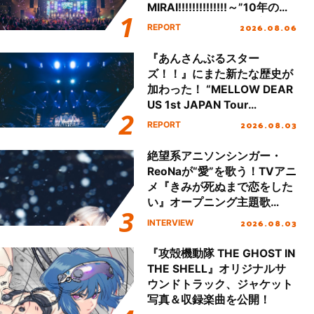
MIRAI!!!!!!!!!!!!!!～”10年の活
動を経てファイナルを迎える
2026.08.06
REPORT
本公演をレポート
『あんさんぶるスター
ズ！！』にまた新たな歴史が
加わった！ “MELLOW DEAR
US 1st JAPAN Tour
Final「NICE to meet YOU
2026.08.03
REPORT
!!」Dear 横浜BUNTAI”をレポ
ート!!
絶望系アニソンシンガー・
ReoNaが“愛”を歌う！TVアニ
メ『きみが死ぬまで恋をした
い』オープニング主題歌
「Amore」インタビュー
2026.08.03
INTERVIEW
『攻殻機動隊 THE GHOST IN
THE SHELL』オリジナルサ
ウンドトラック、ジャケット
写真＆収録楽曲を公開！