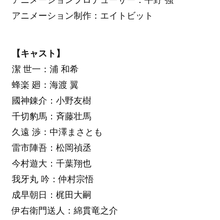
アニメーション制作：エイトビット
【キャスト】
潔 世一：浦 和希
蜂楽 廻：海渡 翼
國神錬介：小野友樹
千切豹馬：斉藤壮馬
久遠 渉：中澤まさとも
雷市陣吾：松岡禎丞
今村遊大：千葉翔也
我牙丸 吟：仲村宗悟
成早朝日：梶田大嗣
伊右衛門送人：綿貫竜之介