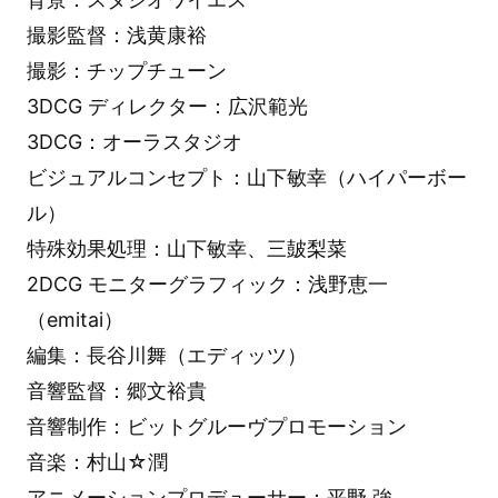
撮影監督：浅黄康裕
撮影：チップチューン
3DCG ディレクター：広沢範光
3DCG：オーラスタジオ
ビジュアルコンセプト：山下敏幸（ハイパーボー
ル）
特殊効果処理：山下敏幸、三皷梨菜
2DCG モニターグラフィック：浅野恵一
（emitai）
編集：長谷川舞（エディッツ）
音響監督：郷文裕貴
音響制作：ビットグルーヴプロモーション
音楽：村山☆潤
アニメーションプロデューサー：平野 強