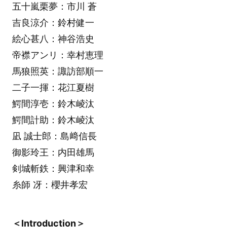
五十嵐栗夢：市川 蒼
吉良涼介：鈴村健一
絵心甚八：神谷浩史
帝襟アンリ：幸村恵理
馬狼照英：諏訪部順一
二子一揮：花江夏樹
鰐間淳壱：鈴木崚汰
鰐間計助：鈴木崚汰
凪 誠士郎：島﨑信長
御影玲王：内田雄馬
剣城斬鉄：興津和幸
糸師 冴：櫻井孝宏
＜Introduction＞