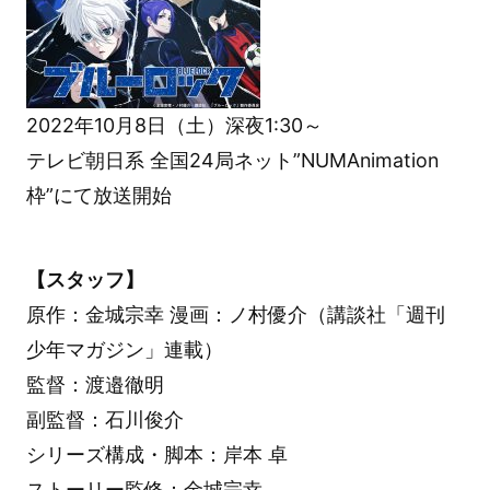
2022年10月8日（土）深夜1:30～
テレビ朝日系 全国24局ネット”NUMAnimation
枠”にて放送開始
【スタッフ】
原作：金城宗幸 漫画：ノ村優介（講談社「週刊
少年マガジン」連載）
監督：渡邉徹明
副監督：石川俊介
シリーズ構成・脚本：岸本 卓
ストーリー監修：金城宗幸