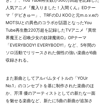
き。」、You Tube再生数が300万回超を記録した
人気アニメ『魔入りました！入間くん』EDテー
マ「デビきゅー」、TRFのDJ KOOと元m.o.v.eの
MOTSUとの異色のコラボが話題となったYou
Tube再生数220万超を記録したTVアニメ『異世
界魔王と召喚少女の奴隷魔術Ω』OPテーマ
「EVERYBODY! EVERYBODY!」など、5年間の
ソロ活動でリリースされた個性の強い楽曲が6曲
収録される。
また新曲としてアルバムタイトルの「YOUr
No.1」のコンセプトを基に制作された楽曲のほ
か、芹澤 優のアーティストとしての新たな一面
を魅せる楽曲など、新たに5曲の新曲が追加さ