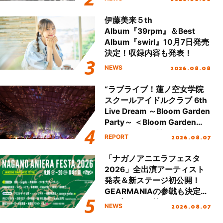
開！
伊藤美来５th
Album『39rpm』＆Best
Album『swirl』10月7日発売
決定！収録内容も発表！
2026.08.08
NEWS
“ラブライブ！蓮ノ空女学院
スクールアイドルクラブ 6th
Live Dream ～Bloom Garden
Party～ ＜Bloom Garden
Party Stage／埼玉公演＞”
2026.08.07
REPORT
Day.2レポート！
「ナガノアニエラフェスタ
2026」全出演アーティスト
発表＆新ステージ初公開！
GEARMANIAの参戦も決定
し、初となる第3ステージの
2026.08.07
NEWS
全貌が明らかに！