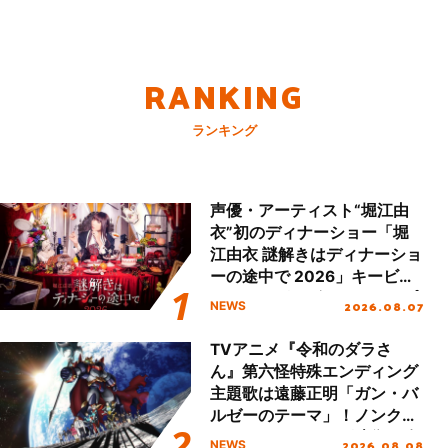
RANKING
ランキング
声優・アーティスト“堀江由
衣”初のディナーショー「堀
江由衣 謎解きはディナーショ
ーの途中で 2026」キービジ
ュアル＆グッズラインナップ
2026.08.07
NEWS
が公開！
TVアニメ『令和のダラさ
ん』第六怪特殊エンディング
主題歌は遠藤正明「ガン・バ
ルゼーのテーマ」！ノンクレ
ジットエンディング映像も公
2026.08.08
NEWS