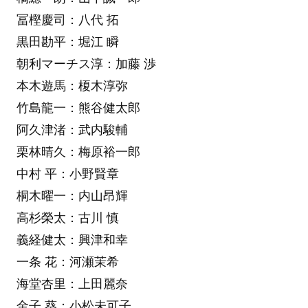
冨樫慶司：八代 拓
黒田勘平：堀江 瞬
朝利マーチス淳：加藤 渉
本木遊馬：榎木淳弥
竹島龍一：熊谷健太郎
阿久津渚：武内駿輔
栗林晴久：梅原裕一郎
中村 平：小野賢章
桐木曜一：内山昂輝
高杉榮太：古川 慎
義経健太：興津和幸
一条 花：河瀬茉希
海堂杏里：上田麗奈
金子 葵：小松未可子