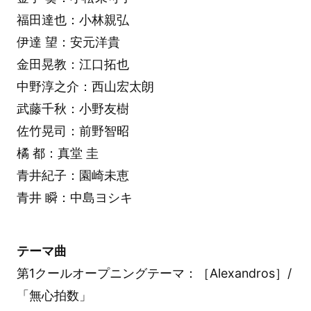
福田達也：小林親弘
伊達 望：安元洋貴
金田晃教：江口拓也
中野淳之介：西山宏太朗
武藤千秋：小野友樹
佐竹晃司：前野智昭
橘 都：真堂 圭
青井紀子：園崎未恵
青井 瞬：中島ヨシキ
テーマ曲
第1クールオープニングテーマ：［Alexandros］/
「無心拍数」