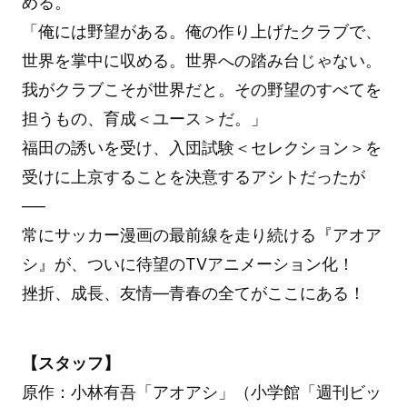
める。
「俺には野望がある。俺の作り上げたクラブで、
世界を掌中に収める。世界への踏み台じゃない。
我がクラブこそが世界だと。その野望のすべてを
担うもの、育成＜ユース＞だ。」
福田の誘いを受け、入団試験＜セレクション＞を
受けに上京することを決意するアシトだったが
──
常にサッカー漫画の最前線を走り続ける『アオア
シ』が、ついに待望のTVアニメーション化！
挫折、成長、友情—青春の全てがここにある！
【スタッフ】
原作：小林有吾「アオアシ」（小学館「週刊ビッ