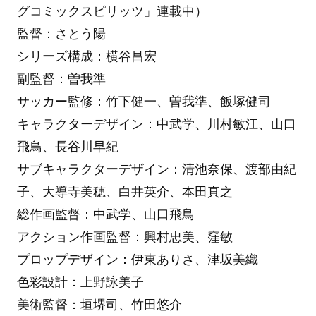
グコミックスピリッツ」連載中）
監督：さとう陽
シリーズ構成：横谷昌宏
副監督：曽我準
サッカー監修：竹下健一、曽我準、飯塚健司
キャラクターデザイン：中武学、川村敏江、山口
飛鳥、長谷川早紀
サブキャラクターデザイン：清池奈保、渡部由紀
子、大導寺美穂、白井英介、本田真之
総作画監督：中武学、山口飛鳥
アクション作画監督：興村忠美、窪敏
プロップデザイン：伊東ありさ、津坂美織
色彩設計：上野詠美子
美術監督：垣堺司、竹田悠介