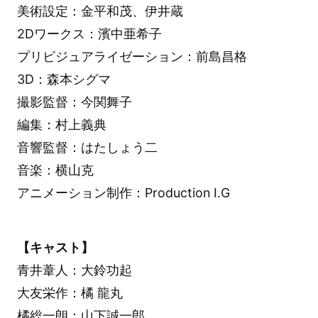
美術設定：金平和茂、伊井蔵
2Dワークス：濱中亜希子
プリビジュアライゼーション：前島昌格
3D：森本シグマ
撮影監督：今関舞子
編集：村上義典
音響監督：はたしょう二
音楽：横山克
アニメーション制作：Production I.G
【キャスト】
青井葦人：大鈴功起
大友栄作：橘 龍丸
橘総一朗：山下誠一郎