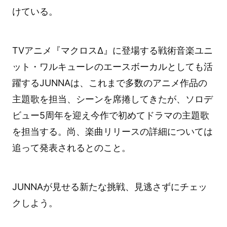
けている。
TVアニメ『マクロスΔ』に登場する戦術音楽ユニ
ット・ワルキューレのエースボーカルとしても活
躍するJUNNAは、これまで多数のアニメ作品の
主題歌を担当、シーンを席捲してきたが、ソロデ
ビュー5周年を迎え今作で初めてドラマの主題歌
を担当する。尚、楽曲リリースの詳細については
追って発表されるとのこと。
JUNNAが見せる新たな挑戦、見逃さずにチェッ
クしよう。