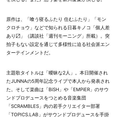
原作は、「喰う寝るふたり 住むふたり」「モン
クロチョウ」などで知られる日暮キノコ「個人差
あり〼」（講談社「週刊モーニング」所載）。突
拍子もない設定を通じて多様性に迫る社会派エン
ターテインメントだ。
主題歌タイトルは「曖昧な2人」。本日開催され
たJUNNAの5周年記念ライブで本人から発表され
た。そして楽曲は「BiSH」や「EMPiER」のサウ
ンドプロデュースをつとめる音楽集団
「SCRAMBLES」内の若手クリエイター部署
「TOPICS.LAB」がサウンドプロデュースを手掛