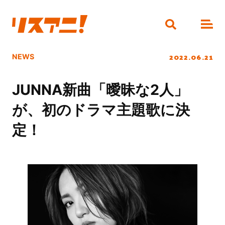
2022.06.21
NEWS
JUNNA新曲「曖昧な2人」
が、初のドラマ主題歌に決
定！