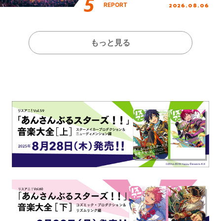
動を経てファイナルを迎える
2026.08.06
REPORT
本公演をレポート
もっと見る