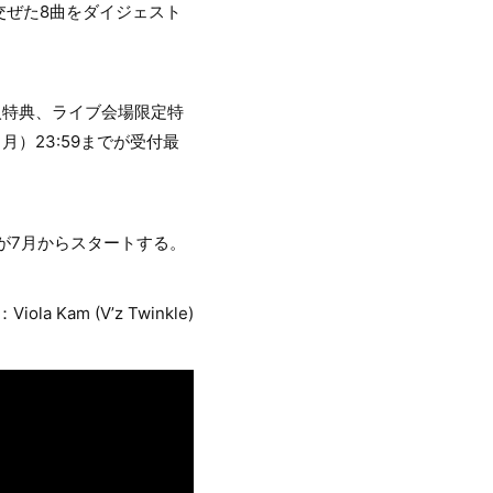
交ぜた8曲をダイジェスト
入特典、ライブ会場限定特
）23:59までが受付最
アーが7月からスタートする。
Viola Kam (V’z Twinkle)