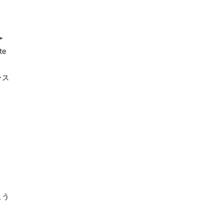
＞
te
ラス
こう