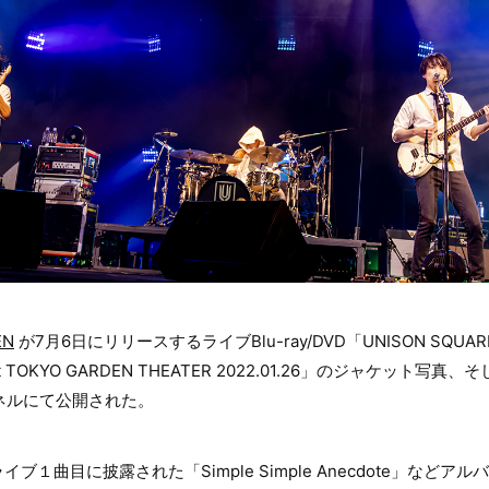
EN
が7月6日にリリースするライブBlu-ray/DVD「UNISON SQUARE G
ee』at TOKYO GARDEN THEATER 2022.01.26」のジャケッ
ンネルにて公開された。
曲目に披露された「Simple Simple Anecdote」などアルバム「