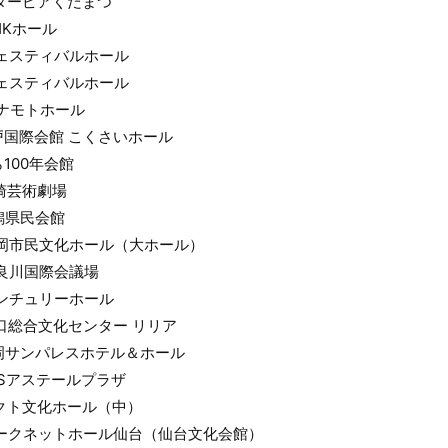
スターピアくだまつ
HKホール
フェスティバルホール
フェスティバルホール
カナモトホール
神戸国際会館 こくさいホール
ら100年会館
高崎芸術劇場
新潟県民会館
 盛岡市民文化ホール（大ホール）
長良川国際会議場
センチュリーホール
川口総合文化センター リリア
福岡サンパレスホテル＆ホール
JMSアステールプラザ
ホクト文化ホール（中）
 トークネットホール仙台（仙台文化会館）