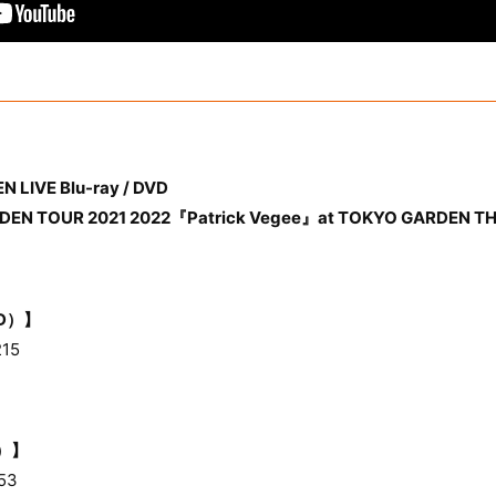
 LIVE Blu-ray / DVD
EN TOUR 2021 2022『Patrick Vegee』at TOKYO GARDEN TH
CD）】
15
D）】
53