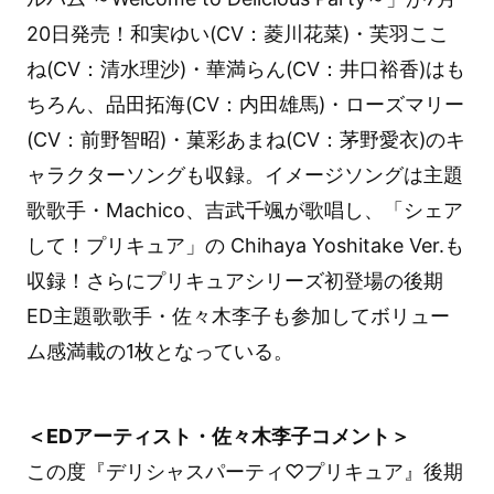
20日発売！和実ゆい(CV：菱川花菜)・芙羽ここ
ね(CV：清水理沙)・華満らん(CV：井口裕香)はも
ちろん、品田拓海(CV：内田雄馬)・ローズマリー
(CV：前野智昭)・菓彩あまね(CV：茅野愛衣)のキ
ャラクターソングも収録。イメージソングは主題
歌歌手・Machico、吉武千颯が歌唱し、「シェア
して！プリキュア」の Chihaya Yoshitake Ver.も
収録！さらにプリキュアシリーズ初登場の後期
ED主題歌歌手・佐々木李子も参加してボリュー
ム感満載の1枚となっている。
＜EDアーティスト・佐々木李子コメント＞
この度『デリシャスパーティ♡プリキュア』後期