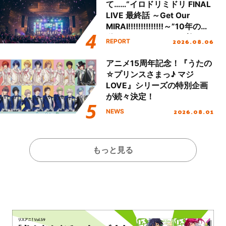
て……“イロドリミドリ FINAL
LIVE 最終話 ～Get Our
MIRAI!!!!!!!!!!!!!!～”10年の活
動を経てファイナルを迎える
2026.08.06
REPORT
本公演をレポート
アニメ15周年記念！『うたの
☆プリンスさまっ♪ マジ
LOVE』シリーズの特別企画
が続々決定！
2026.08.01
NEWS
もっと見る