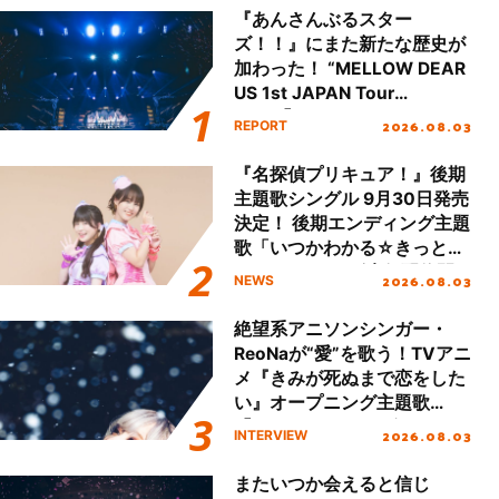
『あんさんぶるスター
ズ！！』にまた新たな歴史が
加わった！ “MELLOW DEAR
US 1st JAPAN Tour
Final「NICE to meet YOU
2026.08.03
REPORT
!!」Dear 横浜BUNTAI”をレポ
ート!!
『名探偵プリキュア！』後期
主題歌シングル 9月30日発売
決定！ 後期エンディング主題
歌「いつかわかる☆きっとあ
える」TVサイズ先行配信開
2026.08.03
NEWS
始！
絶望系アニソンシンガー・
ReoNaが“愛”を歌う！TVアニ
メ『きみが死ぬまで恋をした
い』オープニング主題歌
「Amore」インタビュー
2026.08.03
INTERVIEW
またいつか会えると信じ