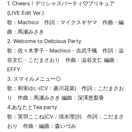
1. Cheers！デリシャスパーティ♡プリキュア
(LIVE Edit Ver.)
歌：Machico 作詞：マイクスギヤマ 作曲・編
曲：馬瀬みさき
2. Welcome to Delicious Party
歌：佐々木李子・Machico・吉武千颯 作詞：澁
谷文仁・こだまさおり 作曲：澁谷文仁 編曲：
EFFY
3. スマイルメニュー◎
歌：和実ゆい(CV：菱川花菜) 作詞：こだまさお
り 作曲：馬瀬みさき 編曲：深澤恵梨香
4.あなたとTea party
歌：芙羽ここね(CV：清水理沙) 作詞：こだまさ
おり 作曲・編曲：森いづみ