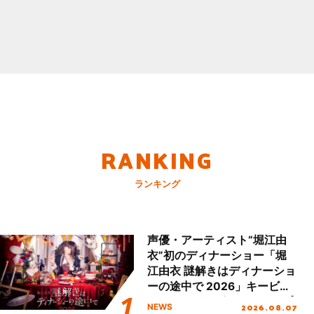
RANKING
ランキング
声優・アーティスト“堀江由
衣”初のディナーショー「堀
江由衣 謎解きはディナーショ
ーの途中で 2026」キービジ
ュアル＆グッズラインナップ
2026.08.07
NEWS