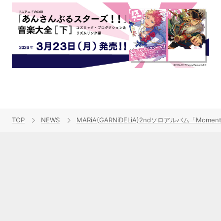
TOP
NEWS
MARiA(GARNiDELiA)2ndソロアルバム「M