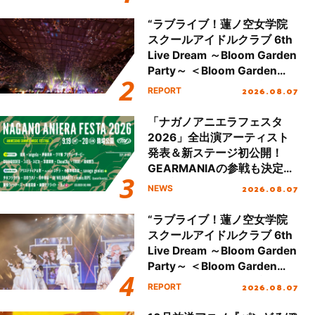
が公開！
“ラブライブ！蓮ノ空女学院
スクールアイドルクラブ 6th
Live Dream ～Bloom Garden
Party～ ＜Bloom Garden
Party Stage／埼玉公演＞”
2026.08.07
REPORT
Day.2レポート！
「ナガノアニエラフェスタ
2026」全出演アーティスト
発表＆新ステージ初公開！
GEARMANIAの参戦も決定
し、初となる第3ステージの
2026.08.07
NEWS
全貌が明らかに！
“ラブライブ！蓮ノ空女学院
スクールアイドルクラブ 6th
Live Dream ～Bloom Garden
Party～ ＜Bloom Garden
Party Stage／埼玉公演＞”
2026.08.07
REPORT
Day.1レポート！