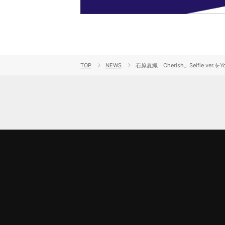
TOP
NEWS
石原夏織「Cherish」Selfie ver.