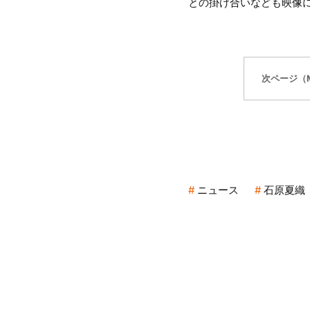
との掛け合いなども映像
次ページ（
ニュース
石原夏織