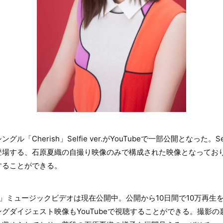
Cherish」Selfie ver.がYouTubeで一部公開となった。Selfi
登場する、石原夏織の自撮り映像のみで構成された映像となってお
することができる。
ish」ミュージックビデオは現在公開中。公開から10日間で10万再
グダイジェスト映像もYouTubeで視聴することができる。撮影