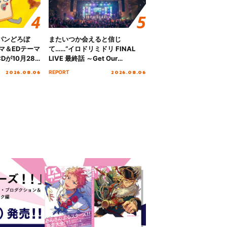
パンどろぼ
またいつか会えると信じ
マ＆EDテーマ
て……“イロドリミドリ FINAL
Dが10月28
LIVE 最終話 ～Get Our
！
MIRAI!!!!!!!!!!!!!!～”10年の活動
2026.08.06
2026.08.06
REPORT
を経てファイナルを迎える本公
演をレポート