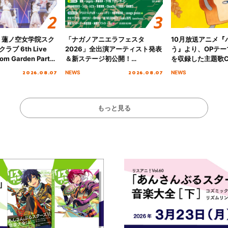
！蓮ノ空女学院スク
「ナガノアニエラフェスタ
10月放送アニメ『
ブ 6th Live
2026」全出演アーティスト発表
う』より、OPテー
om Garden Party
＆新ステージ初公開！
を収録した主題歌C
arden Party
GEARMANIAの参戦も決定し、
日にリリース決定
2026.08.07
2026.08.07
NEWS
NEWS
公演＞” Day.1レポ
初となる第3ステージの全貌が明
らかに！
もっと見る