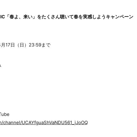
INE MUSIC「春よ、来い」をたくさん聴いて春を実感しようキャンペーン
〜4月17日（日）23:59まで
ら
uTube
om/channel/UCAYfguaShVaNDU561_jJoOQ