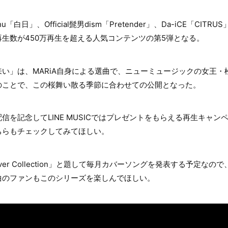
nu「白日」、Official髭男dism「Pretender」、Da-iCE「CI
生数が450万再生を超える人気コンテンツの第5弾となる。
い」は、MARiA自身による選曲で、ニューミュージックの女王・
のことで、この桜舞い散る季節に合わせての公開となった。
信を記念してLINE MUSICではプレゼントをもらえる再生キャン
ちらもチェックしてみてほしい。
Cover Collection」と題して毎月カバーソングを発表する予定なので、
曲のファンもこのシリーズを楽しんでほしい。