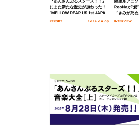
『あんさんぶるスターズ！！』
絶望系アニソ
にまた新たな歴史が加わった！
ReoNaが“
“MELLOW DEAR US 1st JAPAN
『きみが死ぬ
Tour Final「NICE to meet YOU
オープニング
2026.08.03
REPORT
INTERVIEW
!!」Dear 横浜BUNTAI”をレポー
インタビュー
ト!!