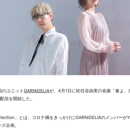
人組のユニット
GARNiDELiA
が、4月1日に松任谷由実の名曲「春よ、来
に配信を開始した。
r Collection」とは、コロナ禍をきっかけにGARNiDELiAのメンバー
ーズ企画。