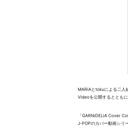
MARiAとtokuによる二
Videoを公開するととも
「GARNiDELiA Cove
J-POPのカバー動画シリ