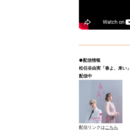
●配信情報
松任谷由実「春よ、来い」cove
配信中
配信リンクは
こちら