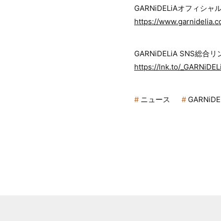
GARNiDELiAオフィシ
https://www.garnidelia.c
GARNiDELiA SNS総合
https://lnk.to/_GARNiDEL
ニュース
GARNiDE