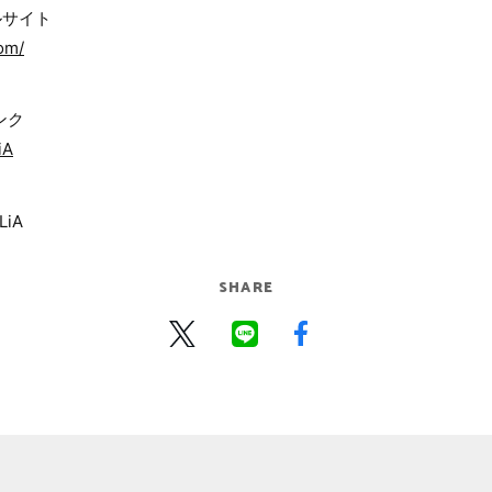
ャルサイト
om/
リンク
iA
LiA
SHARE