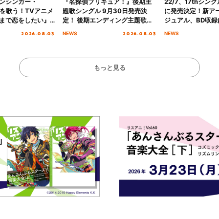
ンシンガー・
『名探偵プリキュア！』後期主
22/7、17thシン
愛”を歌う！TVアニメ
題歌シングル 9月30日発売決
に発売決定！新ア
まで恋をしたい』
定！ 後期エンディング主題歌
ジュアル、BD収録
主題歌「Amore」
「いつかわかる☆きっとあえ
入者特典も解禁！
2026.08.03
2026.08.03
NEWS
NEWS
る」TVサイズ先行配信開始！
もっと見る