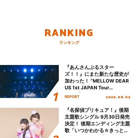
RANKING
ランキング
『あんさんぶるスター
ズ！！』にまた新たな歴史が
加わった！ “MELLOW DEAR
US 1st JAPAN Tour
Final「NICE to meet YOU
2026.08.03
REPORT
!!」Dear 横浜BUNTAI”をレポ
ート!!
『名探偵プリキュア！』後期
主題歌シングル 9月30日発売
決定！ 後期エンディング主題
歌「いつかわかる☆きっとあ
える」TVサイズ先行配信開