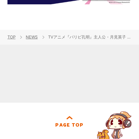
TOP
NEWS
TVアニメ『パリピ孔明』主人公・月見英子 歌唱キャスト96猫が歌うEDテーマ「気分上々↑↑」が5月25日発売決定！P.A.WORKS描き下ろしジャケット解禁！
PAGE TOP