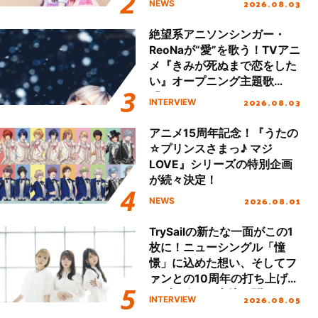
2026.08.03
NEWS
始！
絶望系アニソンシンガー・
ReoNaが“愛”を歌う！TVアニ
メ『きみが死ぬまで恋をした
い』オープニング主題歌
「Amore」インタビュー
2026.08.03
INTERVIEW
アニメ15周年記念！『うたの
☆プリンスさまっ♪ マジ
LOVE』シリーズの特別企画
が続々決定！
2026.08.01
NEWS
TrySailの新たな一面がこの1
枚に！ニューシングル「憧
憬」に込めた想い、そしてフ
ァンとの10周年の打ち上げラ
イブを終えた心境を聞いた。
2026.08.05
INTERVIEW