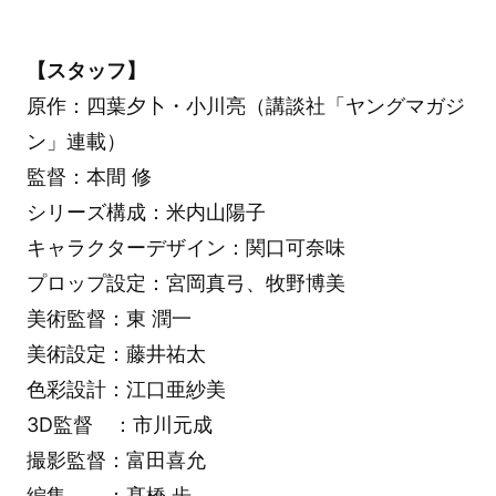
【スタッフ】
原作：四葉夕卜・小川亮（講談社「ヤングマガジ
ン」連載）
監督：本間 修
シリーズ構成：米内山陽子
キャラクターデザイン：関口可奈味
プロップ設定：宮岡真弓、牧野博美
美術監督：東 潤一
美術設定：藤井祐太
色彩設計：江口亜紗美
3D監督 ：市川元成
撮影監督：富田喜允
編集 ：髙橋 歩