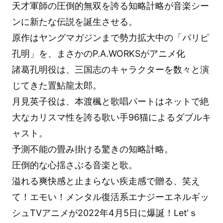
天才軍師の圧倒的無双を誇る知略計略が音楽シー
ンに新たな伝説を誕生させる。
原作はヤングマガジンまで勢力拡大中の「パリピ
孔明」を、まさかのP.A.WORKSがアニメ化
諸葛孔明役は、三国志のキャラクターを数々と演
じてきた置鮎龍太郎。
月見英子役は、本渡楓と歌唱パートはネットで絶
大なカリスマ性を誇る歌い手96猫によるダブルキ
ャスト。
予測不能の畳み掛ける驚きの知略計略。
圧倒的な心揺さぶる音楽と歌。
溢れる爽快感と止まらない疾走感で贈る、笑え
て！エモい！メンタル復活系エナジーエネルギッ
シュTVアニメが2022年4月5日に爆誕！Let‘ｓ