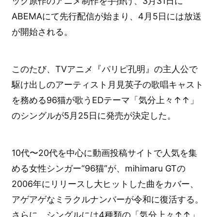
ック原作のアニメ制作を手掛け、3月31日に
ABEMAにて先行配信が始まり、4月5日には放送
が開始される。
このたび、TVアニメ『パリピ孔明』の主人公で
駆け出しのアーティスト月見英子の歌唱キャスト
を務める96猫が歌うEDテーマ「気分上々↑↑」
のシングルが5月25日に発売が決定した。
10代〜20代を中心に動画投稿サイトで人気を集
める女性シンガー“96猫”が、mihimaru GTの
2006年にリリースし大ヒットした曲をカバー、
アゲアゲなミラクルナンバーが令和に復活する。
さらに、シングルには4種類の「気分上々↑↑」