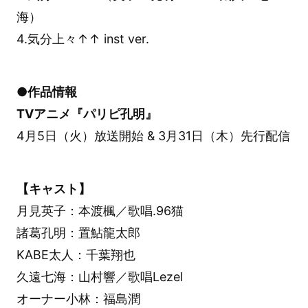
海）
4.気分上々↑↑ inst ver.
●作品情報
TVアニメ『パリピ孔明』
4月5日（火）放送開始 & 3月31日（木）先行配信
【キャスト】
月見英子：本渡楓／歌唱.96猫
諸葛孔明：置鮎龍太郎
KABE太人：千葉翔也
久遠七海：山村響／歌唱Lezel
オーナー小林：福島潤