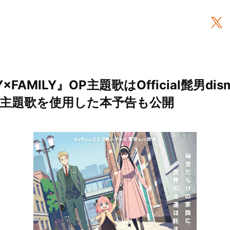
×FAMILY』OP主題歌はOfficial髭男d
！主題歌を使用した本予告も公開