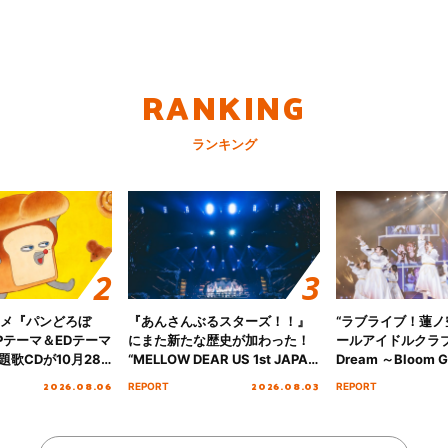
RANKING
ランキング
ニメ『パンどろぼ
『あんさんぶるスターズ！！』
“ラブライブ！蓮
Pテーマ＆EDテーマ
にまた新たな歴史が加わった！
ールアイドルクラブ 6
歌CDが10月28
“MELLOW DEAR US 1st JAPAN
Dream ～Bloom Ga
決定！
Tour Final「NICE to meet YOU
～ ＜Bloom Garde
2026.08.06
2026.08.03
REPORT
REPORT
!!」Dear 横浜BUNTAI”をレポー
Stage／埼玉公演＞”
ト!!
ート！