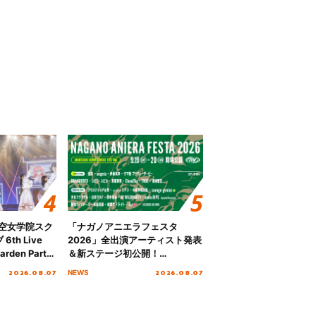
ノ空女学院スク
「ナガノアニエラフェスタ
th Live
2026」全出演アーティスト発表
rden Party
＆新ステージ初公開！
n Party
GEARMANIAの参戦も決定し、
2026.08.07
2026.08.07
NEWS
 Day.1レポ
初となる第3ステージの全貌が明
らかに！