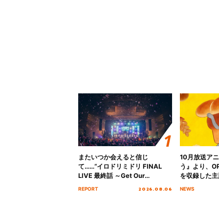
またいつか会えると信じ
10月放送ア
て……“イロドリミドリ FINAL
う』より、O
LIVE 最終話 ～Get Our
を収録した主題
MIRAI!!!!!!!!!!!!!!～”10年の活動
日にリリース
2026.08.06
REPORT
NEWS
を経てファイナルを迎える本公
演をレポート