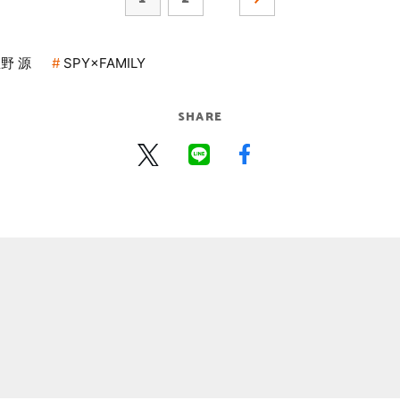
野 源
SPY×FAMILY
SHARE