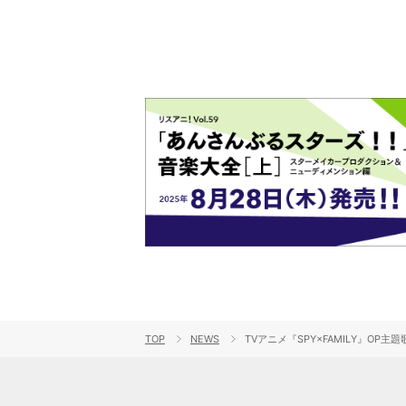
TOP
NEWS
TVアニメ『SPY×FAMILY』OP主