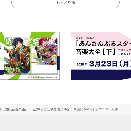
もっと見る
題歌はOfficial髭男dism、ED主題歌は星野 源に決定！主題歌を使用した本予告も公開