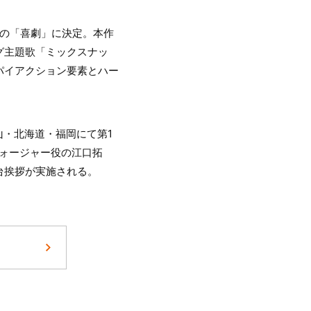
の「喜劇」に決定。本作
グ主題歌「ミックスナッ
パイアクション要素とハー
山・北海道・福岡にて第1
フォージャー役の江口拓
台挨拶が実施される。