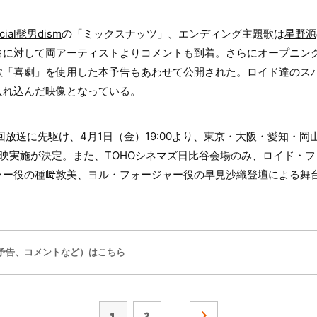
icial髭男dism
の「ミックスナッツ」、エンディング主題歌は
星野源
曲に対して両アーティストよりコメントも到着。さらにオープニン
歌「喜劇」を使用した本予告もあわせて公開された。ロイド達のス
入れ込んだ映像となっている。
回放送に先駆け、4月1日（金）19:00より、東京・大阪・愛知・岡
映実施が決定。また、TOHOシネマズ日比谷会場のみ、ロイド・
ャー役の種﨑敦美、ヨル・フォージャー役の早見沙織登壇による舞
予告、コメントなど）はこちら
1
2