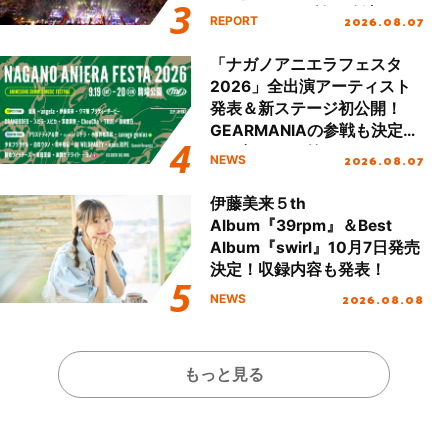
Party Stage／埼玉公演＞”
2026.08.07
REPORT
Day.2レポート！
「ナガノアニエラフェスタ
2026」全出演アーティスト
発表＆新ステージ初公開！
GEARMANIAの参戦も決定
し、初となる第3ステージの
2026.08.07
NEWS
全貌が明らかに！
伊藤美来５th
Album『39rpm』＆Best
Album『swirl』10月7日発売
決定！収録内容も発表！
2026.08.08
NEWS
もっと見る