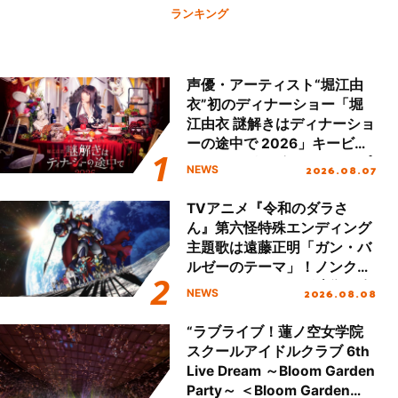
ランキング
声優・アーティスト“堀江由
衣”初のディナーショー「堀
江由衣 謎解きはディナーショ
ーの途中で 2026」キービジ
ュアル＆グッズラインナップ
2026.08.07
NEWS
が公開！
TVアニメ『令和のダラさ
ん』第六怪特殊エンディング
主題歌は遠藤正明「ガン・バ
ルゼーのテーマ」！ノンクレ
ジットエンディング映像も公
2026.08.08
NEWS
開！
“ラブライブ！蓮ノ空女学院
スクールアイドルクラブ 6th
Live Dream ～Bloom Garden
Party～ ＜Bloom Garden