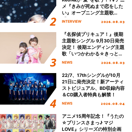
メ『きみが死ぬまで恋をした
い』オープニング主題歌
「Amore」インタビュー
2026.08.03
INTERVIEW
『名探偵プリキュア！』後期
主題歌シングル 9月30日発売
決定！ 後期エンディング主題
歌「いつかわかる☆きっとあ
える」TVサイズ先行配信開
2026.08.03
NEWS
始！
22/7、17thシングルが10月
21日に発売決定！新アーティ
ストビジュアル、BD収録内容
＆CD購入者特典も解禁！
2026.08.04
NEWS
アニメ15周年記念！『うたの
☆プリンスさまっ♪ マジ
LOVE』シリーズの特別企画