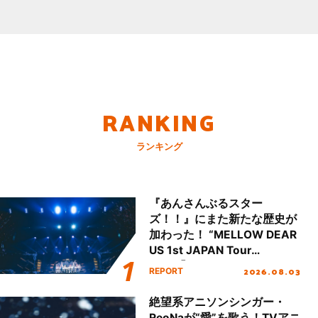
RANKING
ランキング
『あんさんぶるスター
ズ！！』にまた新たな歴史が
加わった！ “MELLOW DEAR
US 1st JAPAN Tour
Final「NICE to meet YOU
2026.08.03
REPORT
!!」Dear 横浜BUNTAI”をレポ
ート!!
絶望系アニソンシンガー・
ReoNaが“愛”を歌う！TVアニ