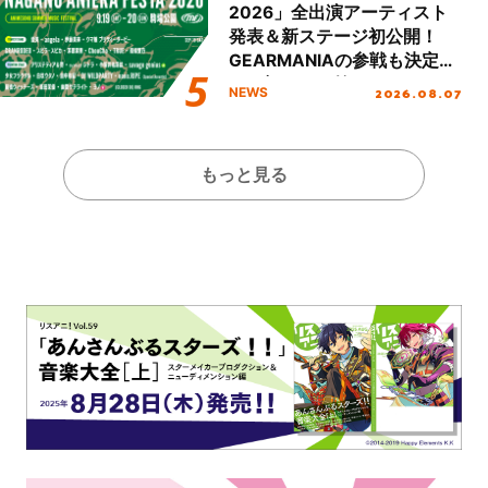
2026」全出演アーティスト
発表＆新ステージ初公開！
GEARMANIAの参戦も決定
し、初となる第3ステージの
2026.08.07
NEWS
全貌が明らかに！
もっと見る