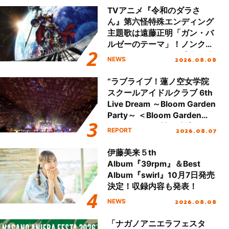
TVアニメ『令和のダラさ
ん』第六怪特殊エンディング
主題歌は遠藤正明「ガン・バ
ルゼーのテーマ」！ノンクレ
ジットエンディング映像も公
2026.08.08
NEWS
開！
“ラブライブ！蓮ノ空女学院
スクールアイドルクラブ 6th
Live Dream ～Bloom Garden
Party～ ＜Bloom Garden
Party Stage／埼玉公演＞”
2026.08.07
REPORT
Day.2レポート！
伊藤美来５th
Album『39rpm』＆Best
Album『swirl』10月7日発売
決定！収録内容も発表！
2026.08.08
NEWS
「ナガノアニエラフェスタ