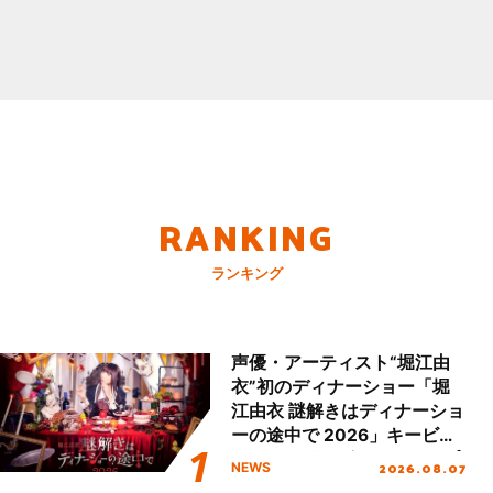
RANKING
ランキング
声優・アーティスト“堀江由
衣”初のディナーショー「堀
江由衣 謎解きはディナーショ
ーの途中で 2026」キービジ
ュアル＆グッズラインナップ
2026.08.07
NEWS
が公開！