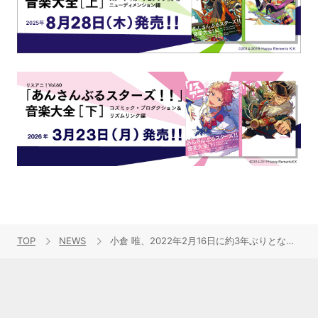
TOP
NEWS
小倉 唯、2022年2月16日に約3年ぶりとなる4枚目のアルバム『Tarte』発売決定！自身初のセルフプロデュースアルバムで、新曲6曲を含む全12曲を収録！さらに、クリスマスイブにLINE LIVEの配信も決定！