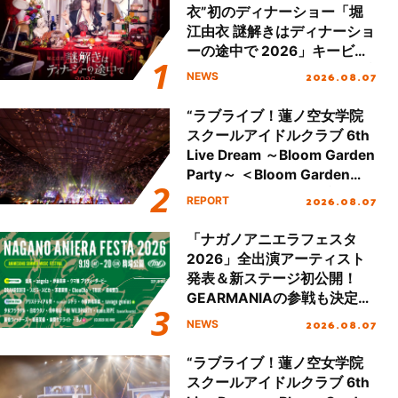
衣”初のディナーショー「堀
江由衣 謎解きはディナーショ
ーの途中で 2026」キービジ
ュアル＆グッズラインナップ
2026.08.07
NEWS
が公開！
“ラブライブ！蓮ノ空女学院
スクールアイドルクラブ 6th
Live Dream ～Bloom Garden
Party～ ＜Bloom Garden
Party Stage／埼玉公演＞”
2026.08.07
REPORT
Day.2レポート！
「ナガノアニエラフェスタ
2026」全出演アーティスト
発表＆新ステージ初公開！
GEARMANIAの参戦も決定
し、初となる第3ステージの
2026.08.07
NEWS
全貌が明らかに！
“ラブライブ！蓮ノ空女学院
スクールアイドルクラブ 6th