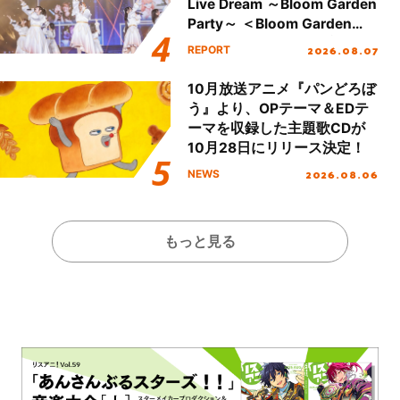
Live Dream ～Bloom Garden
Party～ ＜Bloom Garden
Party Stage／埼玉公演＞”
2026.08.07
REPORT
Day.1レポート！
10月放送アニメ『パンどろぼ
う』より、OPテーマ＆EDテ
ーマを収録した主題歌CDが
10月28日にリリース決定！
2026.08.06
NEWS
もっと見る