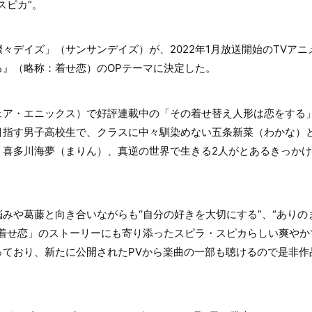
スピカ”。
々デイズ」（サンサンデイズ）が、2022年1月放送開始のTVア
る』（略称：着せ恋）のOPテーマに決定した。
ェア・エニックス）で好評連載中の「その着せ替え人形は恋をする
目指す男子高校生で、クラスに中々馴染めない五条新菜（わかな）
・喜多川海夢（まりん）、真逆の世界で生きる2人がとあるきっか
みや葛藤と向き合いながらも“自分の好きを大切にする”、“ありの
「着せ恋」のストーリーにも寄り添ったスピラ・スピカらしい爽やか
っており、新たに公開されたPVから楽曲の一部も聴けるので是非作