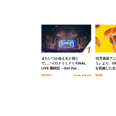
またいつか会えると信じ
10月放送ア
て……“イロドリミドリ FINAL
う』より、O
LIVE 最終話 ～Get Our
を収録した主題
MIRAI!!!!!!!!!!!!!!～”10年の活動
日にリリース
2026.08.06
REPORT
NEWS
を経てファイナルを迎える本公
演をレポート