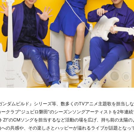
『ガンダムビルド』シリーズ等、数多くのTVアニメ主題歌を担当し
ークラブ“ジュビロ磐田”のシーズンソングアーティストを2年連
トZ!”のCMソングを担当するなど活動の場を広げ、持ち前の太陽
曲への共感や、その楽しさとハッピーが溢れるライブが話題となっ