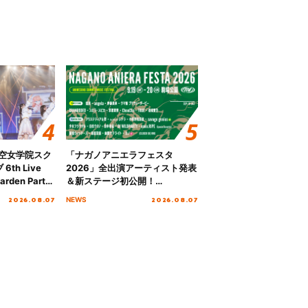
ノ空女学院スク
「ナガノアニエラフェスタ
th Live
2026」全出演アーティスト発表
rden Party
＆新ステージ初公開！
n Party
GEARMANIAの参戦も決定し、
2026.08.07
2026.08.07
NEWS
 Day.1レポ
初となる第3ステージの全貌が明
らかに！