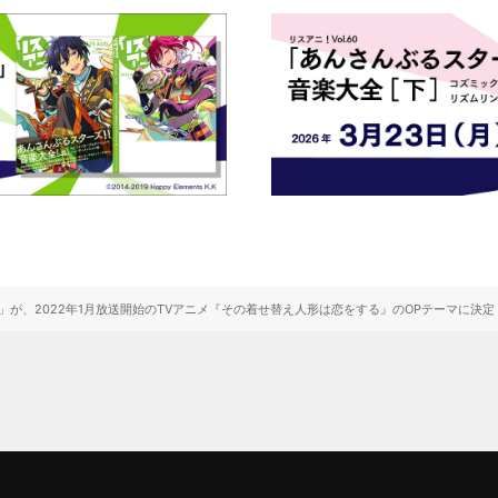
が、2022年1月放送開始のTVアニメ『その着せ替え人形は恋をする』のOPテーマに決定