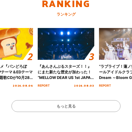
RANKING
ランキング
ニメ『パンどろぼ
『あんさんぶるスターズ！！』
“ラブライブ！蓮
Pテーマ＆EDテーマ
にまた新たな歴史が加わった！
ールアイドルクラブ 6
歌CDが10月28
“MELLOW DEAR US 1st JAPAN
Dream ～Bloom Ga
決定！
Tour Final「NICE to meet YOU
～ ＜Bloom Garde
2026.08.06
2026.08.03
REPORT
REPORT
!!」Dear 横浜BUNTAI”をレポー
Stage／埼玉公演＞”
ト!!
ート！
もっと見る