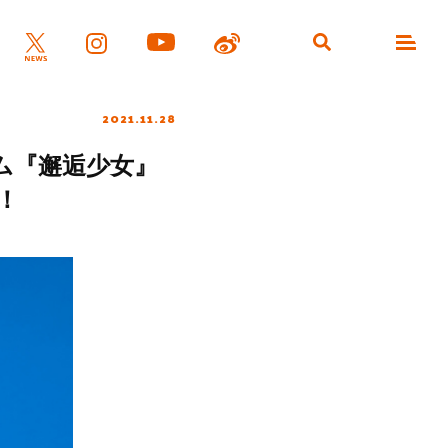
2021.11.28
ム『邂逅少女』
！