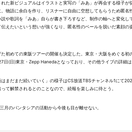
された新ビジュアルはイラストと実写の「みあ」が再会する様子が
に。物語に余白を作り、リスナーに自由に空想してもらうため匿名
小説や歌詞を「みあ」自らが書き下ろすなど、制作の軸へと変化し
て伝えたいという想いが強くなり、匿名性のベールを脱いだ素顔の
た初めての東阪ツアーの開催も決定した。東京・大阪をめぐる初のツ
月27日(日)東京・Zepp Hanedaとなっており、その他ライブの詳
はまだまだ続いていく」の様子はCS放送TBSチャンネル1にて20
追って解禁されるとのことなので、続報を楽しみに待とう。
す三月のパンタシアの活動から今後も目が離せない。