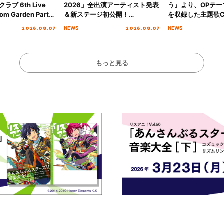
ブ 6th Live
2026」全出演アーティスト発表
う』より、OPテー
om Garden Party
＆新ステージ初公開！
を収録した主題歌C
arden Party
GEARMANIAの参戦も決定し、
日にリリース決定
2026.08.07
2026.08.07
NEWS
NEWS
公演＞” Day.1レポ
初となる第3ステージの全貌が明
らかに！
もっと見る