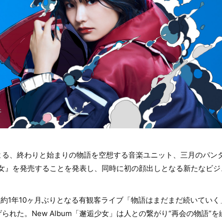
る、終わりと始まりの物語を空想する音楽ユニット、三月のパンタシ
邂逅少女』を発売することを発表し、同時に初の顔出しとなる新たなビ
した、約1年10ヶ月ぶりとなる有観客ライブ「物語はまだまだ続いてい
られた。New Album「邂逅少女」は人との繋がり“再会の物語”