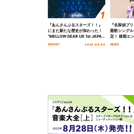
『あんさんぶるスターズ！！』
『名探偵プリ
にまた新たな歴史が加わった！
題歌シングル
“MELLOW DEAR US 1st JAPAN
定！ 後期エ
Tour Final「NICE to meet YOU
「いつかわか
2026.08.03
REPORT
NEWS
!!」Dear 横浜BUNTAI”をレポー
る」TVサイ
ト!!