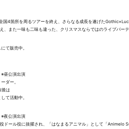
、全国4箇所を周るツアーを終え、さらなる成長を遂げたGothic×L
迎え、また一味も二味も違った、クリスマスならではのライプパー
スにて販売中。
）
※昼公演出演
リーダー。
散後は
として活動中。
）
※夜公演出演
ール役に抜擢され、「はなまるアニマル」として「Animelo Summer 