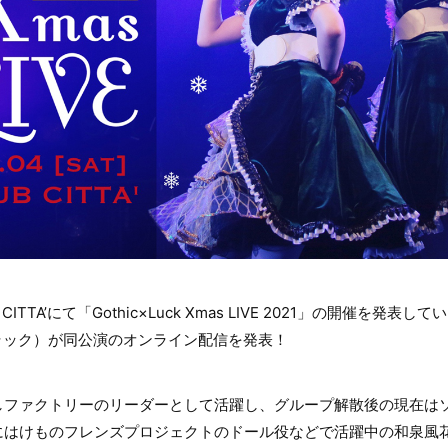
UB CITTA’にて「Gothic×Luck Xmas LIVE 2021」の開催を
シックラック）が同公演のオンライン配信を発表！
しファクトリーのリーダーとして活躍し、グループ解散後の現在は
にはけものフレンズプロジェクトのドール役などで活躍中の和泉風