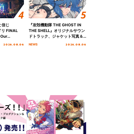
と信じ
『攻殻機動隊 THE GHOST IN
 FINAL
THE SHELL』オリジナルサウン
Our
ドトラック、ジャケット写真＆
!!!～”10年の活動
収録楽曲を公開！
2026.08.06
2026.08.06
NEWS
を迎える本公