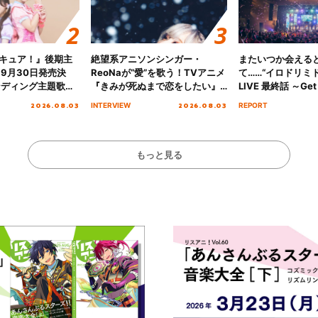
キュア！』後期主
絶望系アニソンシンガー・
またいつか会える
 9月30日発売決
ReoNaが“愛”を歌う！TVアニメ
て……“イロドリミドリ
ンディング主題歌
『きみが死ぬまで恋をしたい』
LIVE 最終話 ～Get 
る☆きっとあえ
オープニング主題歌「Amore」
MIRAI!!!!!!!!!!!
2026.08.03
2026.08.03
INTERVIEW
REPORT
ズ先行配信開始！
インタビュー
を経てファイナル
演をレポート
もっと見る