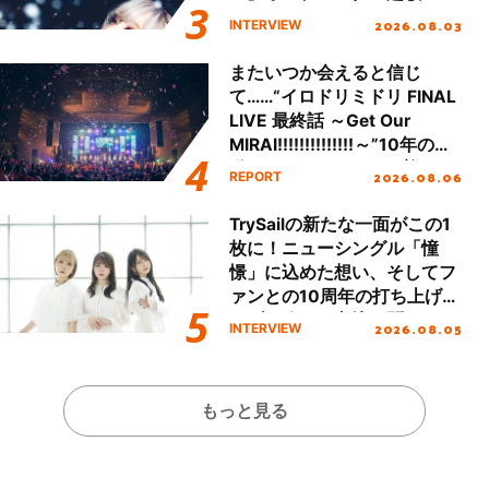
「Amore」インタビュー
2026.08.03
INTERVIEW
またいつか会えると信じ
て……“イロドリミドリ FINAL
LIVE 最終話 ～Get Our
MIRAI!!!!!!!!!!!!!!～”10年の活
動を経てファイナルを迎える
2026.08.06
REPORT
本公演をレポート
TrySailの新たな一面がこの1
枚に！ニューシングル「憧
憬」に込めた想い、そしてフ
ァンとの10周年の打ち上げラ
イブを終えた心境を聞いた。
2026.08.05
INTERVIEW
もっと見る