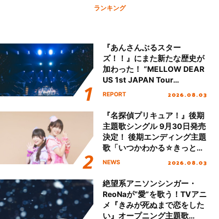
ランキング
『あんさんぶるスター
ズ！！』にまた新たな歴史が
加わった！ “MELLOW DEAR
US 1st JAPAN Tour
Final「NICE to meet YOU
2026.08.03
REPORT
!!」Dear 横浜BUNTAI”をレポ
ート!!
『名探偵プリキュア！』後期
主題歌シングル 9月30日発売
決定！ 後期エンディング主題
歌「いつかわかる☆きっとあ
える」TVサイズ先行配信開
2026.08.03
NEWS
始！
絶望系アニソンシンガー・
ReoNaが“愛”を歌う！TVアニ
メ『きみが死ぬまで恋をした
い』オープニング主題歌