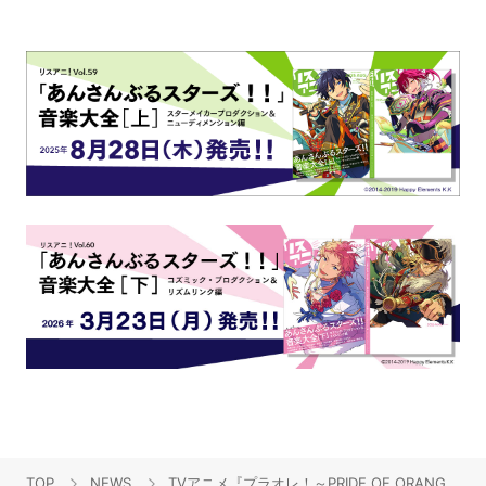
TOP
NEWS
TVアニメ『プラオレ！～PRIDE OF ORANGE～』発の声優ユニット「SMILE PRINCESS」、3月21日（月・祝）開催の初の単独公演の詳細が決定！新たに3つの声優ユニットが誕生！