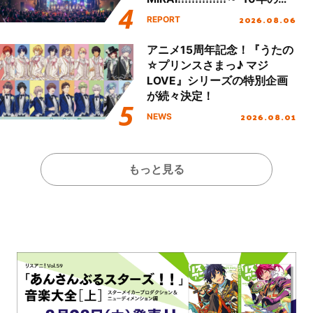
動を経てファイナルを迎える
2026.08.06
REPORT
本公演をレポート
アニメ15周年記念！『うたの
☆プリンスさまっ♪ マジ
LOVE』シリーズの特別企画
が続々決定！
2026.08.01
NEWS
もっと見る