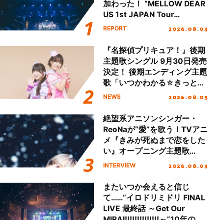
加わった！ “MELLOW DEAR
US 1st JAPAN Tour
Final「NICE to meet YOU
2026.08.03
REPORT
!!」Dear 横浜BUNTAI”をレポ
ート!!
『名探偵プリキュア！』後期
主題歌シングル 9月30日発売
決定！ 後期エンディング主題
歌「いつかわかる☆きっとあ
える」TVサイズ先行配信開
2026.08.03
NEWS
始！
絶望系アニソンシンガー・
ReoNaが“愛”を歌う！TVアニ
メ『きみが死ぬまで恋をした
い』オープニング主題歌
「Amore」インタビュー
2026.08.03
INTERVIEW
またいつか会えると信じ
て……“イロドリミドリ FINAL
LIVE 最終話 ～Get Our
MIRAI!!!!!!!!!!!!!!～”10年の活