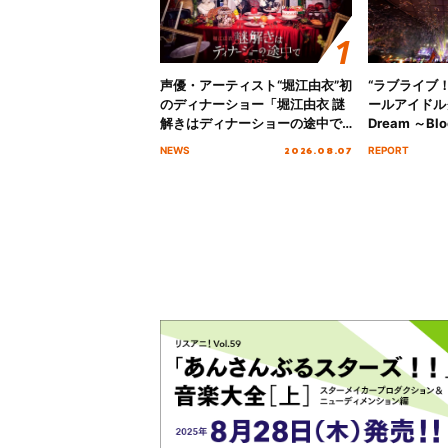
声優・アーティスト“堀江由衣”初
“ラブライブ
のディナーショー「堀江由衣 謎
ールアイドルクラ
解きはディナーショーの途中で
Dream ～Blo
2026」キービジュアル＆グッズ
～ ＜Bloom G
2026.08.07
NEWS
REPORT
ラインナップが公開！
Stage／埼玉
ート！