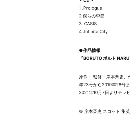
＜CD＞
1 .Prologue
2 僕らの季節
3 .OASIS
4 .Infinite City
●作品情報
『BORUTO ボルト NARUT
原作・ 監修：岸本斉史、
年23号から2019年28
2021年10月7日よりテ
© 岸本斉史 スコット 集