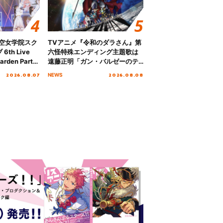
ノ空女学院スク
TVアニメ『令和のダラさん』第
th Live
六怪特殊エンディング主題歌は
rden Party
遠藤正明「ガン・バルゼーのテ
n Party
ーマ」！ノンクレジットエンデ
2026.08.07
2026.08.08
NEWS
 Day.1レポ
ィング映像も公開！