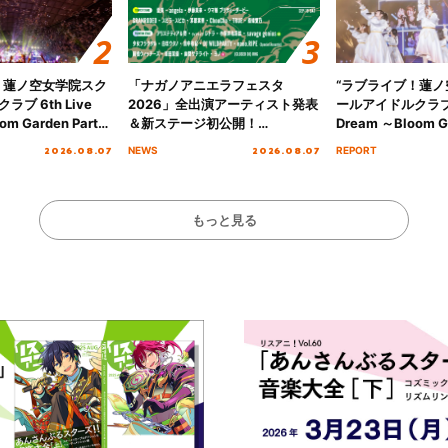
！蓮ノ空女学院スク
「ナガノアニエラフェスタ
“ラブライブ！蓮
ブ 6th Live
2026」全出演アーティスト発表
ールアイドルクラブ 6
om Garden Party
＆新ステージ初公開！
Dream ～Bloom Ga
arden Party
GEARMANIAの参戦も決定し、
～ ＜Bloom Garde
2026.08.07
2026.08.07
NEWS
REPORT
公演＞” Day.2レポ
初となる第3ステージの全貌が明
Stage／埼玉公演＞”
らかに！
ート！
もっと見る