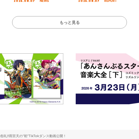
2026.08.07
2026.08.07
NEWS
REPORT
公演＞” Day.2レポ
初となる第3ステージの全貌が明
Stage／埼玉公演＞”
らかに！
ート！
もっと見る
!!雨宮天の“初”TikTokダンス動画公開！