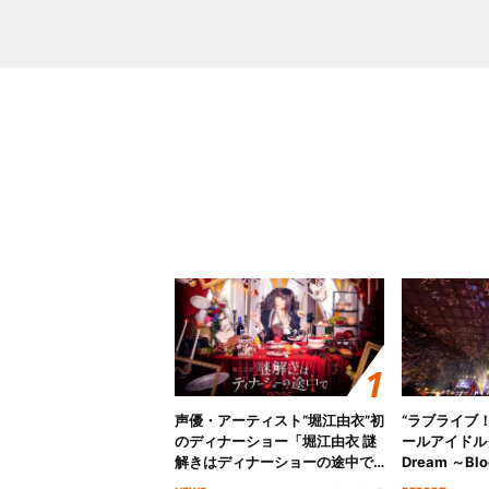
声優・アーティスト“堀江由衣”初
“ラブライブ
のディナーショー「堀江由衣 謎
ールアイドルクラ
解きはディナーショーの途中で
Dream ～Blo
2026」キービジュアル＆グッズ
～ ＜Bloom G