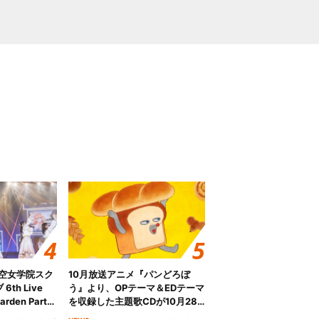
ノ空女学院スク
10月放送アニメ『パンどろぼ
th Live
う』より、OPテーマ＆EDテーマ
rden Party
を収録した主題歌CDが10月28
n Party
日にリリース決定！