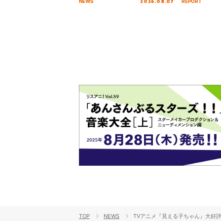
2026.08.07
NEWS
REPORT
ラインナップが公開！
Stage／埼玉
ート！
TOP
NEWS
TVアニメ『見える子ちゃん』大好評怨礼