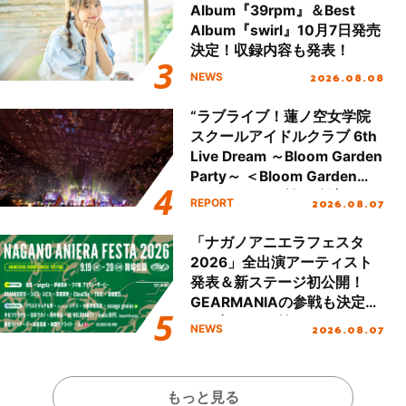
Album『39rpm』＆Best
Album『swirl』10月7日発売
決定！収録内容も発表！
2026.08.08
NEWS
“ラブライブ！蓮ノ空女学院
スクールアイドルクラブ 6th
Live Dream ～Bloom Garden
Party～ ＜Bloom Garden
Party Stage／埼玉公演＞”
2026.08.07
REPORT
Day.2レポート！
「ナガノアニエラフェスタ
2026」全出演アーティスト
発表＆新ステージ初公開！
GEARMANIAの参戦も決定
し、初となる第3ステージの
2026.08.07
NEWS
全貌が明らかに！
もっと見る