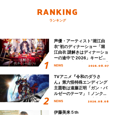
RANKING
ランキング
声優・アーティスト“堀江由
衣”初のディナーショー「堀
江由衣 謎解きはディナーショ
ーの途中で 2026」キービジ
ュアル＆グッズラインナップ
2026.08.07
NEWS
が公開！
TVアニメ『令和のダラさ
ん』第六怪特殊エンディング
主題歌は遠藤正明「ガン・バ
ルゼーのテーマ」！ノンクレ
ジットエンディング映像も公
2026.08.08
NEWS
開！
伊藤美来５th