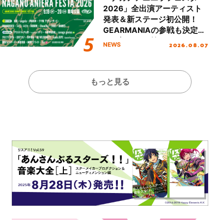
2026」全出演アーティスト
発表＆新ステージ初公開！
GEARMANIAの参戦も決定
し、初となる第3ステージの
2026.08.07
NEWS
全貌が明らかに！
もっと見る