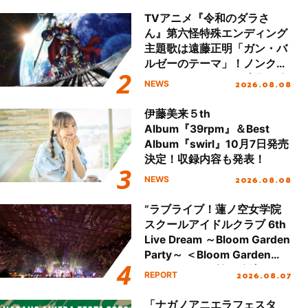
TVアニメ『令和のダラさ
ん』第六怪特殊エンディング
主題歌は遠藤正明「ガン・バ
ルゼーのテーマ」！ノンクレ
ジットエンディング映像も公
2026.08.08
NEWS
開！
伊藤美来５th
Album『39rpm』＆Best
Album『swirl』10月7日発売
決定！収録内容も発表！
2026.08.08
NEWS
“ラブライブ！蓮ノ空女学院
スクールアイドルクラブ 6th
Live Dream ～Bloom Garden
Party～ ＜Bloom Garden
Party Stage／埼玉公演＞”
2026.08.07
REPORT
Day.2レポート！
「ナガノアニエラフェスタ