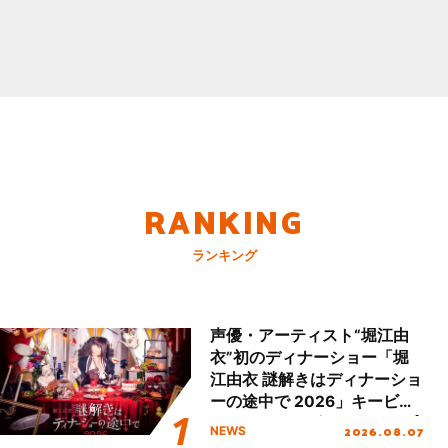
RANKING
ランキング
声優・アーティスト“堀江由
衣”初のディナーショー「堀
江由衣 謎解きはディナーショ
ーの途中で 2026」キービジ
ュアル＆グッズラインナップ
2026.08.07
NEWS
が公開！